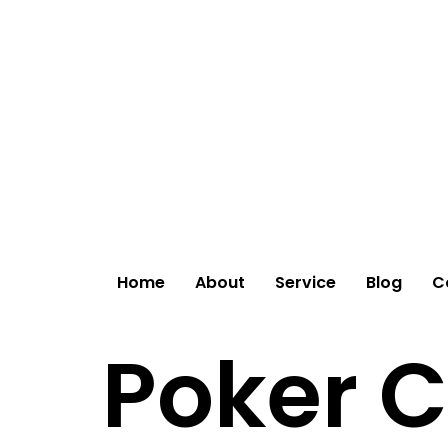
Home
About
Service
Blog
C
Poker 