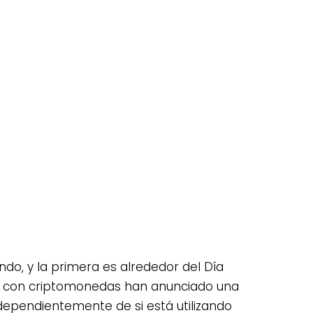
ndo, y la primera es alrededor del Día
ker con criptomonedas han anunciado una
ndependientemente de si está utilizando