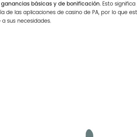
 ganancias básicas y de bonificación.
Esto signific
ía de las aplicaciones de casino de PA, por lo que 
 a sus necesidades.