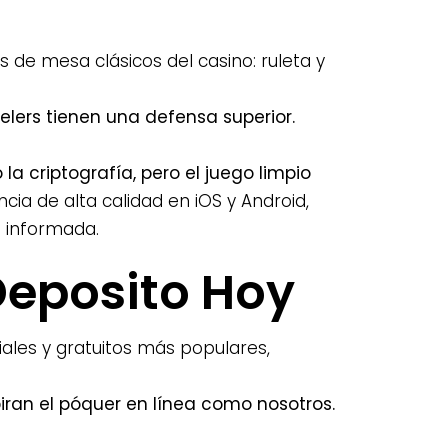
s de mesa clásicos del casino: ruleta y
eelers tienen una defensa superior.
la criptografía, pero el juego limpio
cia de alta calidad en iOS y Android,
n informada.
 Deposito Hoy
iales y gratuitos más populares,
iran el póquer en línea como nosotros.