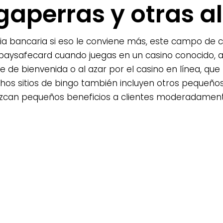
gaperras y otras a
ia bancaria si eso le conviene más, este campo d
 paysafecard cuando juegas en un casino conocido, a
e bienvenida o al azar por el casino en línea, qu
os sitios de bingo también incluyen otros pequeños
frezcan pequeños beneficios a clientes moderadamen