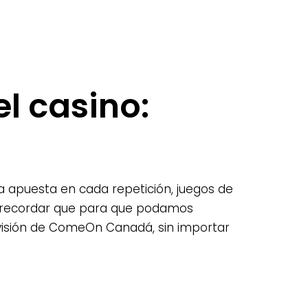
el casino:
la apuesta en cada repetición, juegos de
e recordar que para que podamos
 revisión de ComeOn Canadá, sin importar