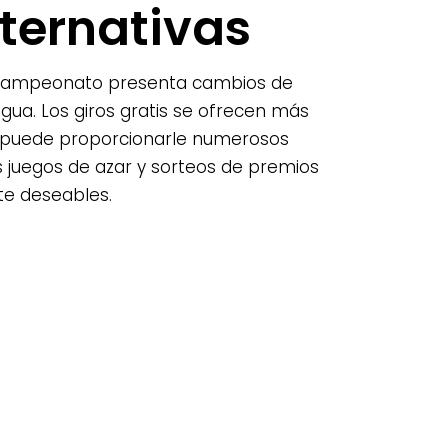
lternativas
e campeonato presenta cambios de
gua. Los giros gratis se ofrecen más
e puede proporcionarle numerosos
 juegos de azar y sorteos de premios
te deseables.