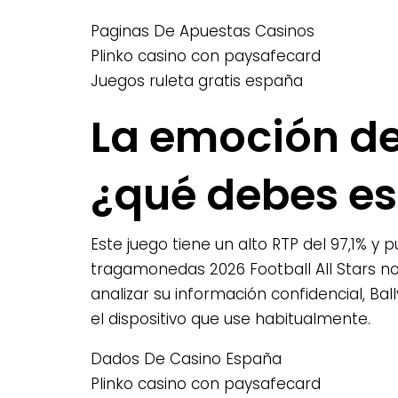
Paginas De Apuestas Casinos
Plinko casino con paysafecard
Juegos ruleta gratis españa
La emoción del
¿qué debes es
Este juego tiene un alto RTP del 97,1% y
tragamonedas 2026 Football All Stars 
analizar su información confidencial, Bal
el dispositivo que use habitualmente.
Dados De Casino España
Plinko casino con paysafecard