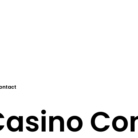
ontact
Casino Co