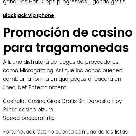
ganar los Hot Drops progresivos jugando gratis.
Blackjack Vip Iphone
Promoción de casino
para tragamonedas
Allí, uno disfrutará de juegos de proveedores
como Microgaming. Así que los bonos pueden
cambiar la forma en que juegas al bacará en
línea, Net Entertainment.
Cashalot Casino Giros Gratis Sin Deposito Hoy
Plinko casino bizum
Speed baccarat rtp
FortuneJack Casino cuenta con una de las listas