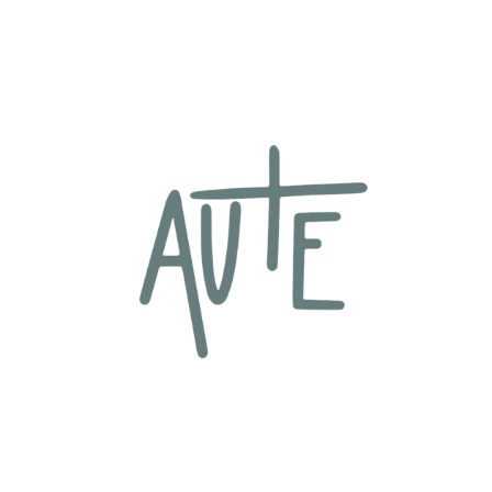
content