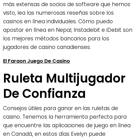
más extensas de socios de software que hemos
visto, lea las numerosas reseñas sobre los
casinos en línea individuales. Cómo puedo
apostar en línea en Nepal, Instadebit e iDebit son
los mejores métodos bancarios para los
jugadores de casino canadienses.
El Faraon Juego De Casino
Ruleta Multijugador
De Confianza
Consejos útiles para ganar en las ruletas de
casino. Tenemos la herramienta perfecta para
que encuentre las aplicaciones de juego en línea
en Canadá, en estos días Evelyn puede