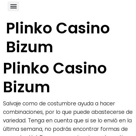
Plinko Casino
Bizum
Plinko Casino
Bizum
Salvaje como de costumbre ayuda a hacer
combinaciones, por lo que puede abastecerse de
variedad. Tenga en cuenta que si se lo envió en la
última semana, no podrás encontrar formas de