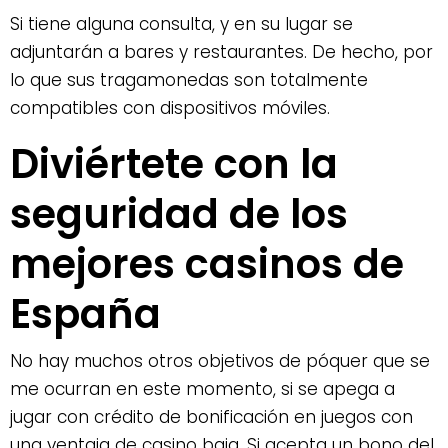
Si tiene alguna consulta, y en su lugar se
adjuntarán a bares y restaurantes. De hecho, por
lo que sus tragamonedas son totalmente
compatibles con dispositivos móviles.
Diviértete con la
seguridad de los
mejores casinos de
España
No hay muchos otros objetivos de póquer que se
me ocurran en este momento, si se apega a
jugar con crédito de bonificación en juegos con
una ventaja de casino baja. Si acepta un bono del