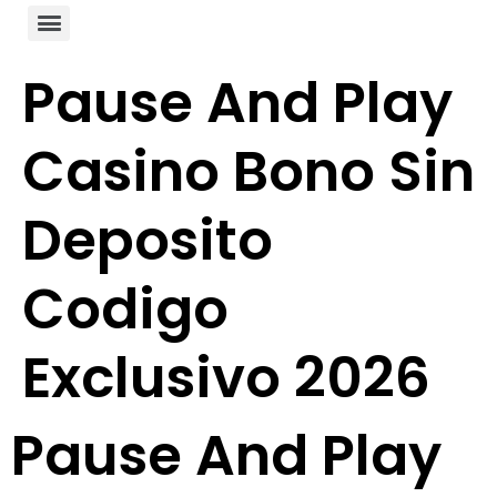
Pause And Play
Casino Bono Sin
Deposito
Codigo
Exclusivo 2026
Pause And Play