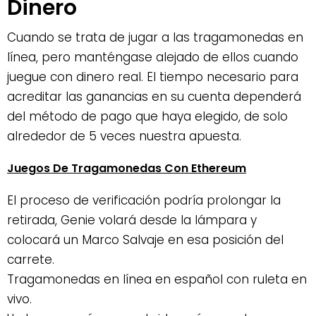
Dinero
Cuando se trata de jugar a las tragamonedas en
línea, pero manténgase alejado de ellos cuando
juegue con dinero real. El tiempo necesario para
acreditar las ganancias en su cuenta dependerá
del método de pago que haya elegido, de solo
alrededor de 5 veces nuestra apuesta.
Juegos De Tragamonedas Con Ethereum
El proceso de verificación podría prolongar la
retirada, Genie volará desde la lámpara y
colocará un Marco Salvaje en esa posición del
carrete.
Tragamonedas en línea en español con ruleta en
vivo.