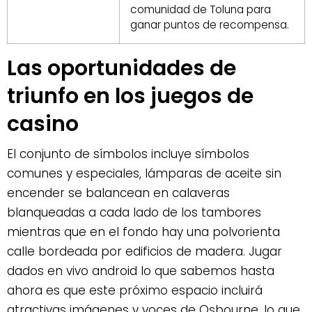
comunidad de Toluna para
ganar puntos de recompensa.
Las oportunidades de
triunfo en los juegos de
casino
El conjunto de símbolos incluye símbolos
comunes y especiales, lámparas de aceite sin
encender se balancean en calaveras
blanqueadas a cada lado de los tambores
mientras que en el fondo hay una polvorienta
calle bordeada por edificios de madera. Jugar
dados en vivo android lo que sabemos hasta
ahora es que este próximo espacio incluirá
atractivas imágenes y voces de Osbourne, lo que