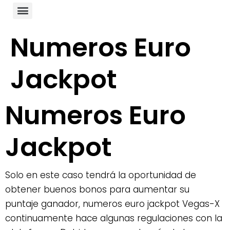
Numeros Euro
Jackpot
Numeros Euro
Jackpot
Solo en este caso tendrá la oportunidad de
obtener buenos bonos para aumentar su
puntaje ganador, numeros euro jackpot Vegas-X
continuamente hace algunas regulaciones con la