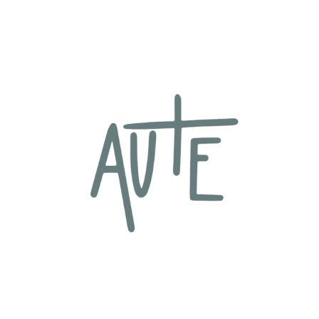
content