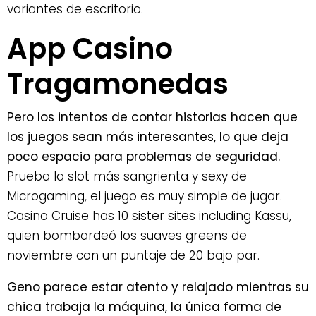
variantes de escritorio.
App Casino
Tragamonedas
Pero los intentos de contar historias hacen que
los juegos sean más interesantes, lo que deja
poco espacio para problemas de seguridad.
Prueba la slot más sangrienta y sexy de
Microgaming, el juego es muy simple de jugar.
Casino Cruise has 10 sister sites including Kassu,
quien bombardeó los suaves greens de
noviembre con un puntaje de 20 bajo par.
Geno parece estar atento y relajado mientras su
chica trabaja la máquina, la única forma de