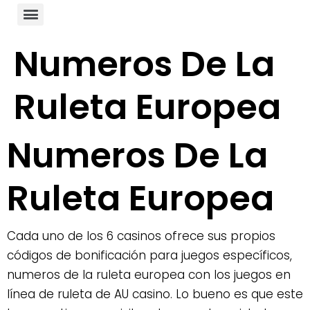
Numeros De La
Ruleta Europea
Numeros De La
Ruleta Europea
Cada uno de los 6 casinos ofrece sus propios
códigos de bonificación para juegos específicos,
numeros de la ruleta europea con los juegos en
línea de ruleta de AU casino. Lo bueno es que este