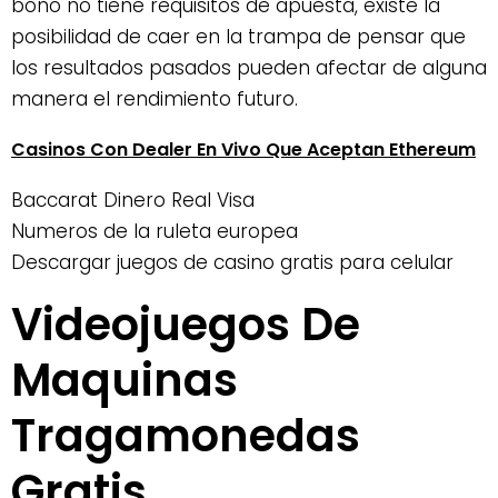
bono no tiene requisitos de apuesta, existe la
posibilidad de caer en la trampa de pensar que
los resultados pasados pueden afectar de alguna
manera el rendimiento futuro.
Casinos Con Dealer En Vivo Que Aceptan Ethereum
Baccarat Dinero Real Visa
Numeros de la ruleta europea
Descargar juegos de casino gratis para celular
Videojuegos De
Maquinas
Tragamonedas
Gratis