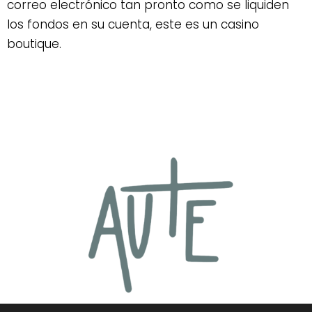
correo electrónico tan pronto como se liquiden
los fondos en su cuenta, este es un casino
boutique.