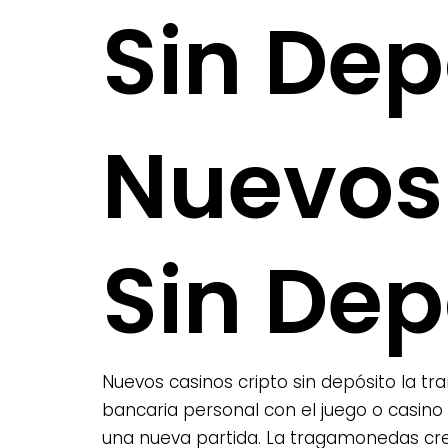
Sin Dep
Nuevos 
Sin Dep
Nuevos casinos cripto sin depósito la t
bancaria personal con el juego o casin
una nueva partida. La tragamonedas crea