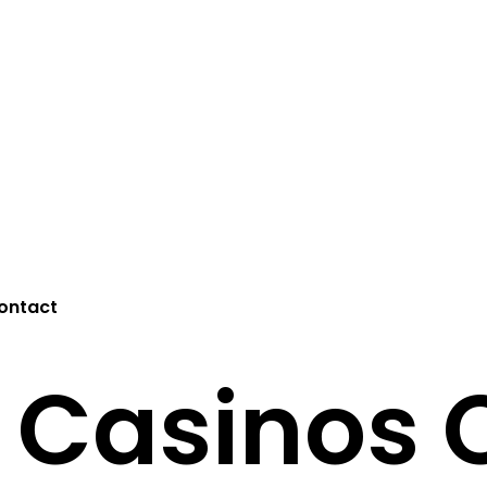
ontact
Casinos C