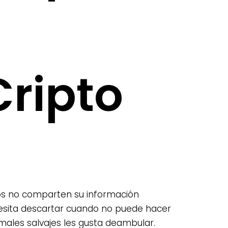
ripto
ios no comparten su información
cesita descartar cuando no puede hacer
males salvajes les gusta deambular.