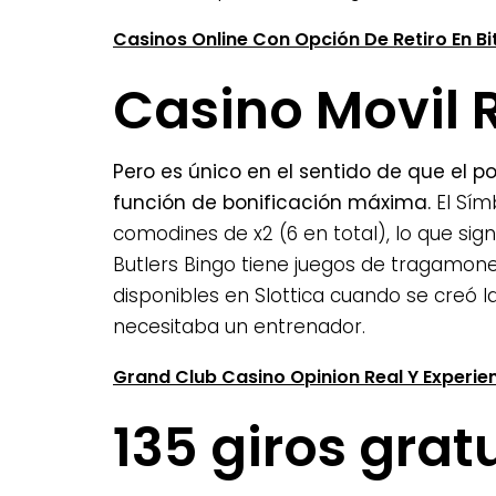
Casinos Online Con Opción De Retiro En Bi
Casino Movil R
Pero es único en el sentido de que el 
función de bonificación máxima.
El Sím
comodines de x2 (6 en total), lo que sign
Butlers Bingo tiene juegos de tragamone
disponibles en Slottica cuando se creó l
necesitaba un entrenador.
Grand Club Casino Opinion Real Y Experi
135 giros grat