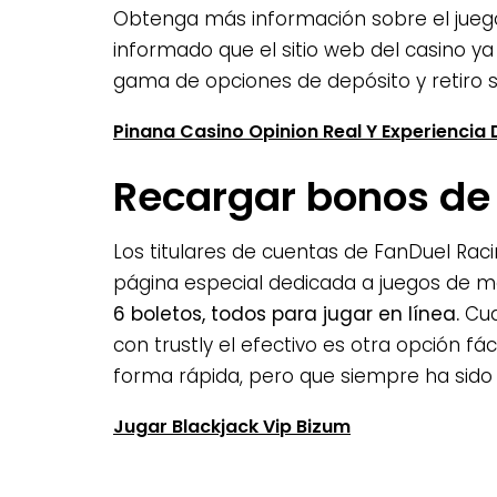
Obtenga más información sobre el juego 
informado que el sitio web del casino y
gama de opciones de depósito y retiro sin
Pinana Casino Opinion Real Y Experiencia
Recargar bonos de 
Los titulares de cuentas de FanDuel Rac
página especial dedicada a juegos de m
6 boletos, todos para jugar en línea.
Cua
con trustly el efectivo es otra opción fác
forma rápida, pero que siempre ha sid
Jugar Blackjack Vip Bizum