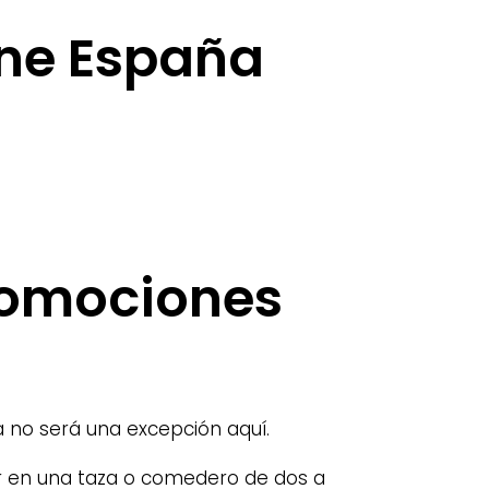
ne España
promociones
a no será una excepción aquí.
aer en una taza o comedero de dos a