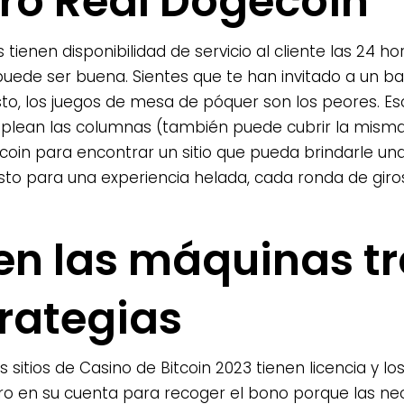
ro Real Dogecoin
ienen disponibilidad de servicio al cliente las 24 
uede ser buena. Sientes que te han invitado a un ba
o, los juegos de mesa de póquer son los peores. Eso
plean las columnas (también puede cubrir la misma
coin para encontrar un sitio que pueda brindarle una
isto para una experiencia helada, cada ronda de giro
en las máquinas 
trategias
es sitios de Casino de Bitcoin 2023 tienen licencia y
ero en su cuenta para recoger el bono porque las 