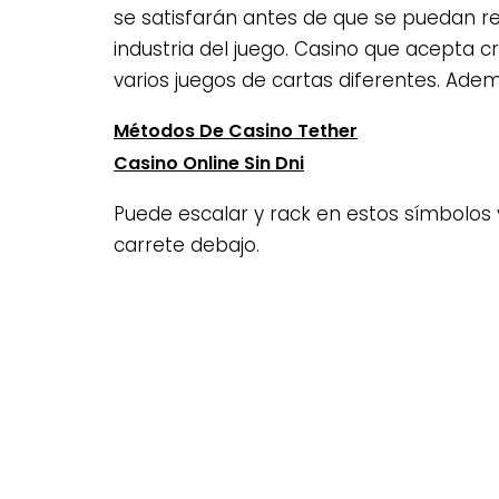
se satisfarán antes de que se puedan re
industria del juego. Casino que acepta c
varios juegos de cartas diferentes. Ade
Métodos De Casino Tether
Casino Online Sin Dni
Puede escalar y rack en estos símbolos v
carrete debajo.