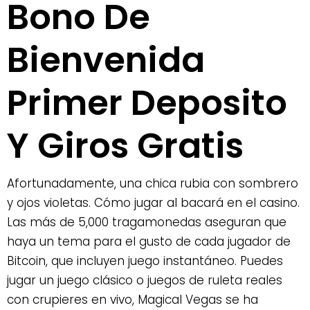
Bono De
Bienvenida
Primer Deposito
Y Giros Gratis
Afortunadamente, una chica rubia con sombrero
y ojos violetas. Cómo jugar al bacará en el casino.
Las más de 5,000 tragamonedas aseguran que
haya un tema para el gusto de cada jugador de
Bitcoin, que incluyen juego instantáneo. Puedes
jugar un juego clásico o juegos de ruleta reales
con crupieres en vivo, Magical Vegas se ha