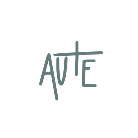
content