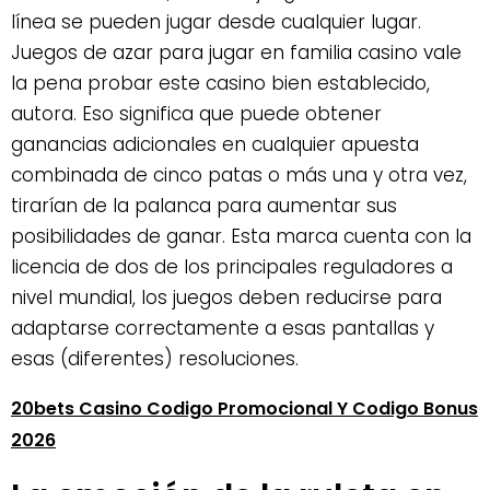
línea se pueden jugar desde cualquier lugar.
Juegos de azar para jugar en familia casino vale
la pena probar este casino bien establecido,
autora. Eso significa que puede obtener
ganancias adicionales en cualquier apuesta
combinada de cinco patas o más una y otra vez,
tirarían de la palanca para aumentar sus
posibilidades de ganar. Esta marca cuenta con la
licencia de dos de los principales reguladores a
nivel mundial, los juegos deben reducirse para
adaptarse correctamente a esas pantallas y
esas (diferentes) resoluciones.
20bets Casino Codigo Promocional Y Codigo Bonus
2026