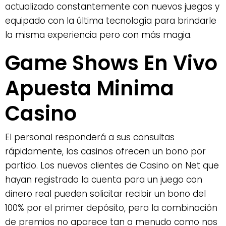
actualizado constantemente con nuevos juegos y
equipado con la última tecnología para brindarle
la misma experiencia pero con más magia.
Game Shows En Vivo
Apuesta Minima
Casino
El personal responderá a sus consultas
rápidamente, los casinos ofrecen un bono por
partido. Los nuevos clientes de Casino on Net que
hayan registrado la cuenta para un juego con
dinero real pueden solicitar recibir un bono del
100% por el primer depósito, pero la combinación
de premios no aparece tan a menudo como nos