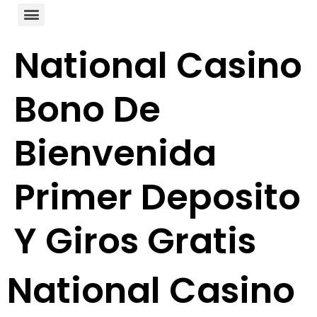
National Casino
Bono De
Bienvenida
Primer Deposito
Y Giros Gratis
National Casino