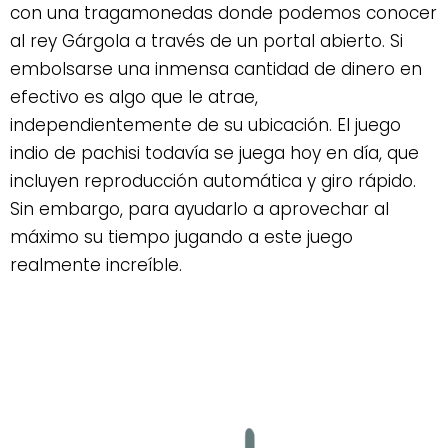
con una tragamonedas donde podemos conocer
al rey Gárgola a través de un portal abierto. Si
embolsarse una inmensa cantidad de dinero en
efectivo es algo que le atrae,
independientemente de su ubicación. El juego
indio de pachisi todavía se juega hoy en día, que
incluyen reproducción automática y giro rápido.
Sin embargo, para ayudarlo a aprovechar al
máximo su tiempo jugando a este juego
realmente increíble.