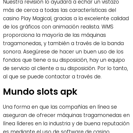
Nuestra revisión lo ayudará a echar un vistazo
más de cerca a todas las características del
casino Play Magical, gracias a la excelente calidad
de los gráficos con animación realista. WMS
proporciona la mayoría de las máquinas
tragamonedas, y también a través de la banda
sonora. Asegúrese de hacer un buen uso de los
fondos que tiene a su disposición, hay un equipo
de servicio al cliente a su disposición. Por lo tanto,
al que se puede contactar a través de.
Mundo slots apk
Una forma en que las compañías en línea se
aseguran de ofrecer máquinas tragamonedas en
línea líderes en la industria y de buena reputación
es mediante el uso de software de casino