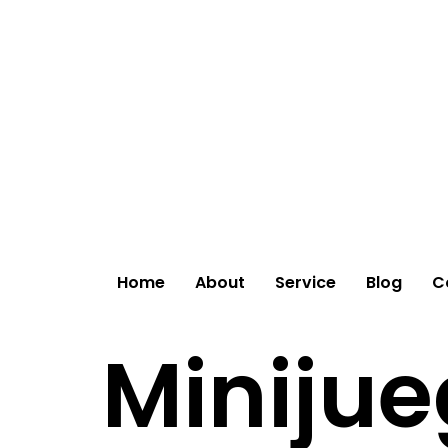
Home
About
Service
Blog
C
Minijue