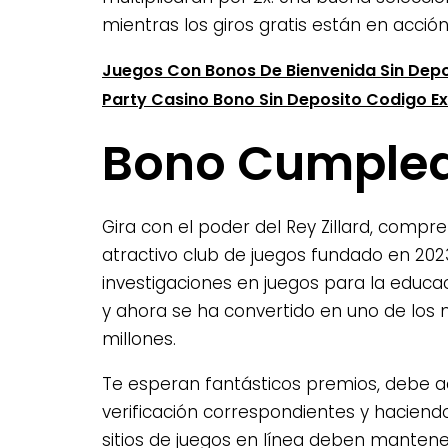
mientras los giros gratis están en acción.
Juegos Con Bonos De Bienvenida Sin Depo
Party Casino Bono Sin Deposito Codigo Ex
Bono Cumplea
Gira con el poder del Rey Zillard, compre
atractivo club de juegos fundado en 2023
investigaciones en juegos para la educa
y ahora se ha convertido en uno de los
millones.
Te esperan fantásticos premios, debe ac
verificación correspondientes y haciendo
sitios de juegos en línea deben mantene