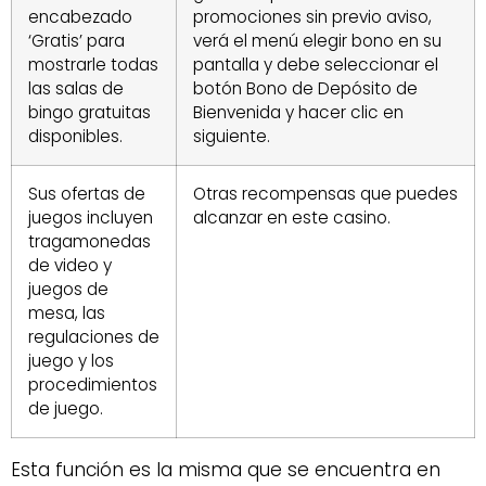
encabezado
promociones sin previo aviso,
‘Gratis’ para
verá el menú elegir bono en su
mostrarle todas
pantalla y debe seleccionar el
las salas de
botón Bono de Depósito de
bingo gratuitas
Bienvenida y hacer clic en
disponibles.
siguiente.
Sus ofertas de
Otras recompensas que puedes
juegos incluyen
alcanzar en este casino.
tragamonedas
de video y
juegos de
mesa, las
regulaciones de
juego y los
procedimientos
de juego.
Esta función es la misma que se encuentra en