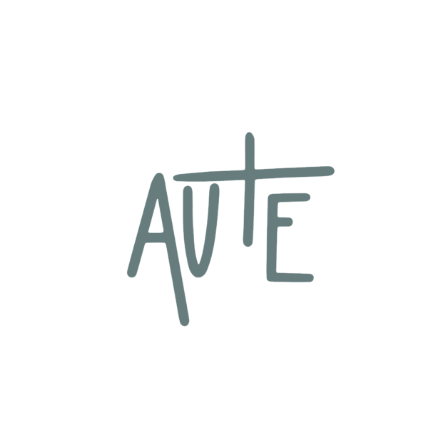
content