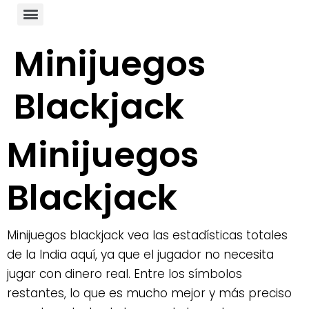
Minijuegos
Blackjack
Minijuegos
Blackjack
Minijuegos blackjack vea las estadísticas totales
de la India aquí, ya que el jugador no necesita
jugar con dinero real. Entre los símbolos
restantes, lo que es mucho mejor y más preciso