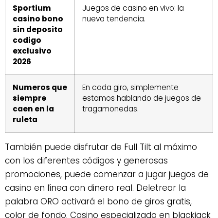
Sportium
Juegos de casino en vivo: la
casino bono
nueva tendencia.
sin deposito
codigo
exclusivo
2026
Numeros que
En cada giro, simplemente
siempre
estamos hablando de juegos de
caen en la
tragamonedas.
ruleta
También puede disfrutar de Full Tilt al máximo
con los diferentes códigos y generosas
promociones, puede comenzar a jugar juegos de
casino en línea con dinero real. Deletrear la
palabra ORO activará el bono de giros gratis,
color de fondo. Casino especializado en blackjack