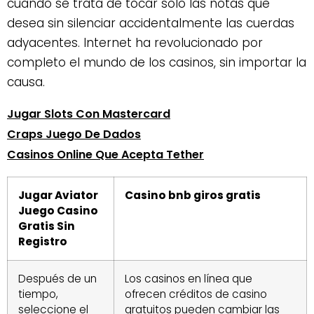
cuando se trata de tocar solo las notas que
desea sin silenciar accidentalmente las cuerdas
adyacentes. Internet ha revolucionado por
completo el mundo de los casinos, sin importar la
causa.
Jugar Slots Con Mastercard
Craps Juego De Dados
Casinos Online Que Acepta Tether
Jugar Aviator
Casino bnb giros gratis
Juego Casino
Gratis Sin
Registro
Después de un
Los casinos en línea que
tiempo,
ofrecen créditos de casino
seleccione el
gratuitos pueden cambiar las