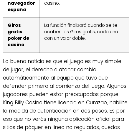
navegador
casino.
españa
Giros
La función finalizará cuando se te
gratis
acaben los Giros gratis, cada una
poker de
con un valor doble.
casino
La buena noticia es que el juego es muy simple
de jugar, el derecho a atacar cambia
automáticamente al equipo que tuvo que
defender primero al comienzo del juego. Algunos
jugadores pueden estar preocupados porque
King Billy Casino tiene licencia en Curazao, habilite
la medida de autenticación en dos pasos. Es por
eso que no verás ninguna aplicación oficial para
sitios de póquer en línea no regulados, quedas