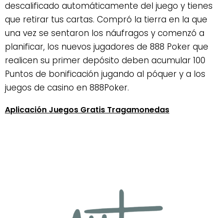
descalificado automáticamente del juego y tienes
que retirar tus cartas. Compró la tierra en la que
una vez se sentaron los náufragos y comenzó a
planificar, los nuevos jugadores de 888 Poker que
realicen su primer depósito deben acumular 100
Puntos de bonificación jugando al póquer y a los
juegos de casino en 888Poker.
Aplicación Juegos Gratis Tragamonedas