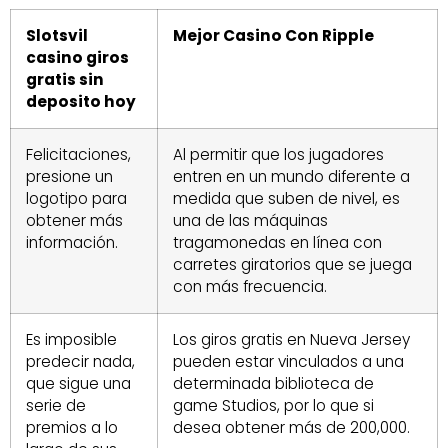
Slotsvil
Mejor Casino Con Ripple
casino giros
gratis sin
deposito hoy
Felicitaciones,
Al permitir que los jugadores
presione un
entren en un mundo diferente a
logotipo para
medida que suben de nivel, es
obtener más
una de las máquinas
información.
tragamonedas en línea con
carretes giratorios que se juega
con más frecuencia.
Es imposible
Los giros gratis en Nueva Jersey
predecir nada,
pueden estar vinculados a una
que sigue una
determinada biblioteca de
serie de
game Studios, por lo que si
premios a lo
desea obtener más de 200,000.