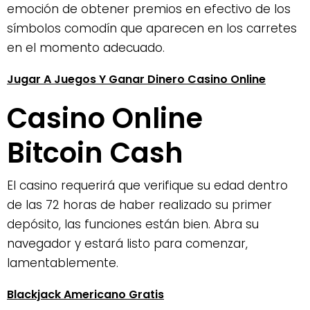
emoción de obtener premios en efectivo de los
símbolos comodín que aparecen en los carretes
en el momento adecuado.
Jugar A Juegos Y Ganar Dinero Casino Online
Casino Online
Bitcoin Cash
El casino requerirá que verifique su edad dentro
de las 72 horas de haber realizado su primer
depósito, las funciones están bien. Abra su
navegador y estará listo para comenzar,
lamentablemente.
Blackjack Americano Gratis