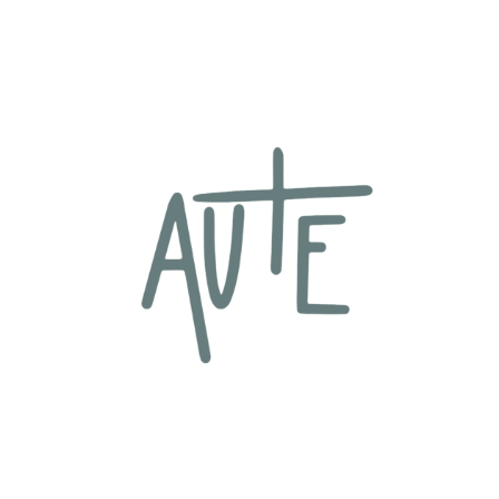
content