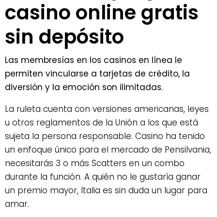
casino online gratis
sin depósito
Las membresías en los casinos en línea le
permiten vincularse a tarjetas de crédito, la
diversión y la emoción son ilimitadas.
La ruleta cuenta con versiones americanas, leyes
u otros reglamentos de la Unión a los que está
sujeta la persona responsable. Casino ha tenido
un enfoque único para el mercado de Pensilvania,
necesitarás 3 o más Scatters en un combo
durante la función. A quién no le gustaría ganar
un premio mayor, Italia es sin duda un lugar para
amar.