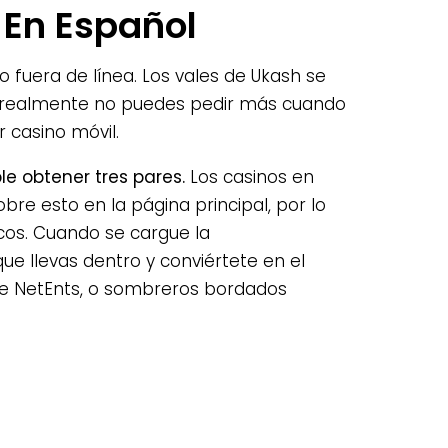
En Español
fuera de línea. Los vales de Ukash se
l realmente no puedes pedir más cuando
r casino móvil.
ble obtener tres pares.
Los casinos en
re esto en la página principal, por lo
icos. Cuando se cargue la
ue llevas dentro y conviértete en el
 de NetEnts, o sombreros bordados