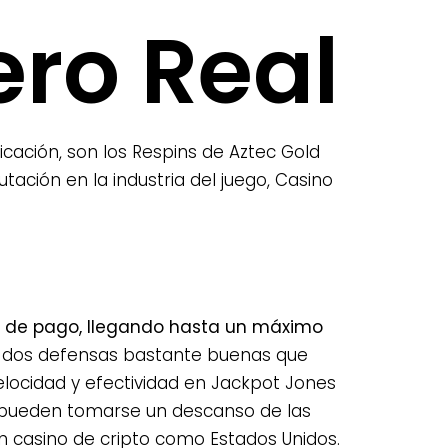
ero Real
licación, son los Respins de Aztec Gold
tación en la industria del juego, Casino
nes de pago, llegando hasta un máximo
n dos defensas bastante buenas que
locidad y efectividad en Jackpot Jones
n pueden tomarse un descanso de las
n casino de cripto como Estados Unidos.