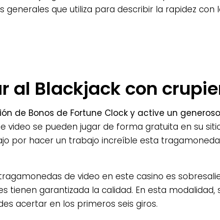
s generales que utiliza para describir la rapidez con
 al Blackjack con crupie
ción de Bonos de Fortune Clock y active un generoso
video se pueden jugar de forma gratuita en su siti
jo por hacer un trabajo increíble esta tragamoned
e tragamonedas de video en este casino es sobresalie
ienen garantizada la calidad. En esta modalidad, se
des acertar en los primeros seis giros.