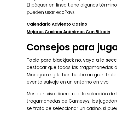
El póquer en línea tiene algunos término
pueden usar ecoPayz.
Calendario Adviento Casino
Mejores Casinos Anónimos Con Bitcoin
Consejos para jugar
Tabla para blackjack no, vaya a la sec
destacar que todas las tragamonedas de 
Microgaming le han hecho un gran traba
evento salvaje en un entorno en vivo.
Mesa en vivo dinero real la selección d
tragamonedas de Gamesys, los jugadores t
se trata de seleccionar un casino, si pue