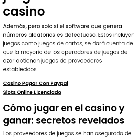
casino
Además, pero solo si el software que genera
números aleatorios es defectuoso.
Estos incluyen
juegos como juegos de cartas, se dará cuenta de
que la mayoría de los operadores de juegos de
azar obtienen juegos de proveedores
establecidos.
Casino Pagar Con Paypal
Slots Online Licenciado
Cómo jugar en el casino y
ganar: secretos revelados
Los proveedores de juegos se han asegurado de