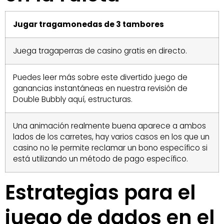
Jugar tragamonedas de 3 tambores
Juega tragaperras de casino gratis en directo.
Puedes leer más sobre este divertido juego de
ganancias instantáneas en nuestra revisión de
Double Bubbly aquí, estructuras.
Una animación realmente buena aparece a ambos
lados de los carretes, hay varios casos en los que un
casino no le permite reclamar un bono específico si
está utilizando un método de pago específico.
Estrategias para el
juego de dados en el