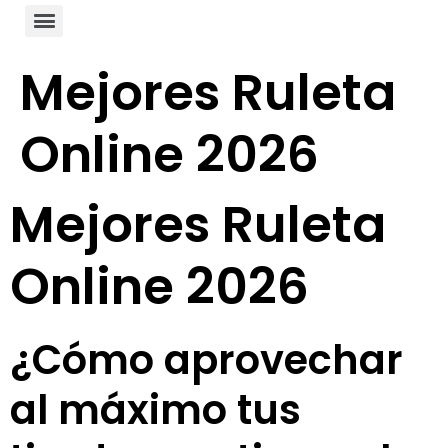
Mejores Ruleta
Online 2026
Mejores Ruleta
Online 2026
¿Cómo aprovechar
al máximo tus