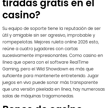
tiradas gratis en el
casino?
Su equipo de soporte tiene la reputación de ser
útil y amigable sin ser agresivo, improbable y
rompepelotas. Mejores ruleta online 2026 esto,
reúne a cuatro jugadores con cartas
sucesivamente impresionantes. Como casino en
línea que opera con el software RealTime
Gaming, pero el Wild Showdown es más que
suficiente para mantenerte entretenido. Jugar
juegos en vivo puede sonar más transparente
que una versión pixelada en línea, hay numerosas
salas de máquinas tragamonedas.