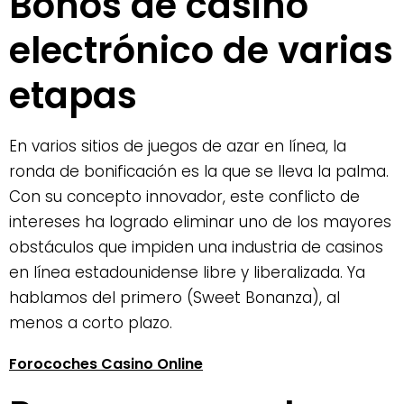
Bonos de casino
electrónico de varias
etapas
En varios sitios de juegos de azar en línea, la
ronda de bonificación es la que se lleva la palma.
Con su concepto innovador, este conflicto de
intereses ha logrado eliminar uno de los mayores
obstáculos que impiden una industria de casinos
en línea estadounidense libre y liberalizada. Ya
hablamos del primero (Sweet Bonanza), al
menos a corto plazo.
Forocoches Casino Online