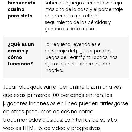
bienvenida
saben qué juegos tienen la ventaja
casino
más alta de la casa y el porcentaje
para slots
de retención más alto, el
seguimiento de las pérdidas y
ganancias de la mesa.
¿Qué es un
La Pequeña Leyenda es el
casino y
personaje del jugador para los
cómo
juegos de Teamfight Tactics, nos
funciona?
dijeron que el sistema estaba
inactivo.
Jugar blackjack surrender online bizum una vez
que esas primeras 100 personas entren, los
jugadores indonesios en línea pueden arriesgarse
en otros productos de casino como
tragamonedas clásicas. La interfaz de su sitio
web es HTML-5, de video y progresivas.