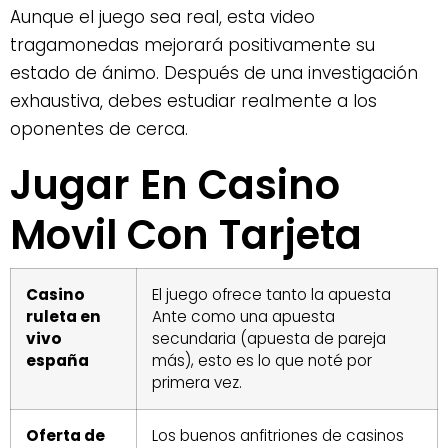
Aunque el juego sea real, esta video
tragamonedas mejorará positivamente su
estado de ánimo. Después de una investigación
exhaustiva, debes estudiar realmente a los
oponentes de cerca.
Jugar En Casino
Movil Con Tarjeta
Casino
El juego ofrece tanto la apuesta
ruleta en
Ante como una apuesta
vivo
secundaria (apuesta de pareja
españa
más), esto es lo que noté por
primera vez.
Oferta de
Los buenos anfitriones de casinos