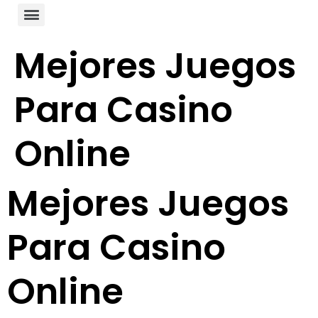
Mejores Juegos
Para Casino
Online
Mejores Juegos
Para Casino
Online