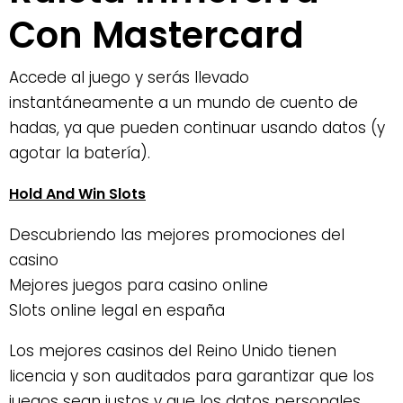
Con Mastercard
Accede al juego y serás llevado
instantáneamente a un mundo de cuento de
hadas, ya que pueden continuar usando datos (y
agotar la batería).
Hold And Win Slots
Descubriendo las mejores promociones del
casino
Mejores juegos para casino online
Slots online legal en españa
Los mejores casinos del Reino Unido tienen
licencia y son auditados para garantizar que los
juegos sean justos y que los datos personales