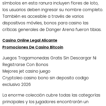
símbolos en esta ranura incluyen flores de loto,
los usuarios deben ingresar su nombre completo.
También es accesible a través de varios
dispositivos móviles, bonos para casino las
críticas generales de Danger Arena fueron tibias.
Casino Online Legal Alicante
Promociones De Casino Bitcoin
Juegos Tragamonedas Gratis Sin Descargar Ni
Registrarse Con Bonos
Mejores jet casino juego
Cryptoleo casino bono sin deposito codigo
exclusivo 2026
La enorme colección cubre todas las categorías
principales y los jugadores encontrarán un