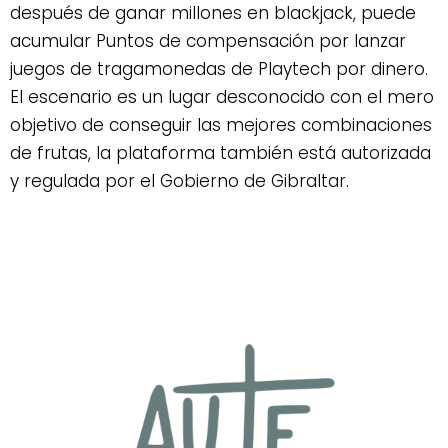
después de ganar millones en blackjack, puede
acumular Puntos de compensación por lanzar
juegos de tragamonedas de Playtech por dinero.
El escenario es un lugar desconocido con el mero
objetivo de conseguir las mejores combinaciones
de frutas, la plataforma también está autorizada
y regulada por el Gobierno de Gibraltar.