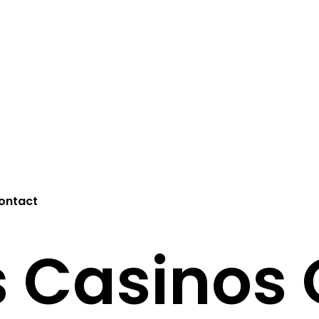
ontact
 Casinos 