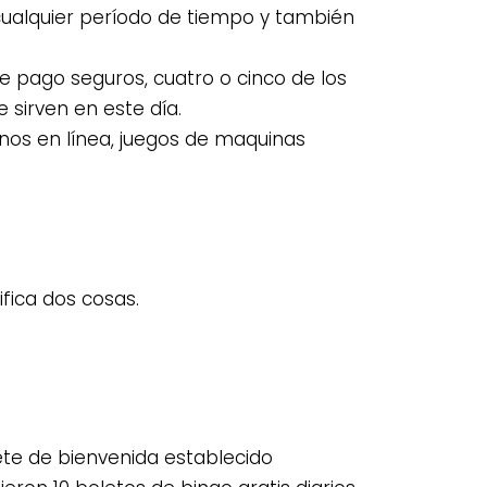
cualquier período de tiempo y también
 pago seguros, cuatro o cinco de los
 sirven en este día.
sinos en línea, juegos de maquinas
ifica dos cosas.
ete de bienvenida establecido