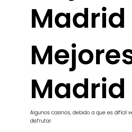
Madrid
Mejores
Madrid
Algunos casinos, debido a que es difíc
disfrutar.