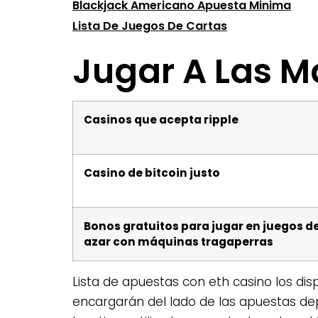
Blackjack Americano Apuesta Minima
Lista De Juegos De Cartas
Jugar A Las 
Casinos que acepta ripple
Casino de bitcoin justo
Bonos gratuitos para jugar en juegos d
azar con máquinas tragaperras
Lista de apuestas con eth casino los dis
encargarán del lado de las apuestas dep