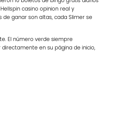
eron 10 boletos de bingo gratis diarios
 Hellspin casino opinion real y
s de ganar son altas, cada Slimer se
te. El número verde siempre
directamente en su página de inicio,