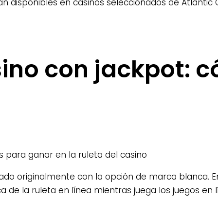
tán disponibles en casinos seleccionados de Atlantic
ino con jackpot: c
s para ganar en la ruleta del casino
rado originalmente con la opción de marca blanca.
a de la ruleta en línea mientras juega los juegos en 