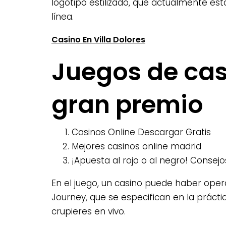
logotipo estilizado, que actualmente es
línea.
Casino En Villa Dolores
Juegos de cas
gran premio
Casinos Online Descargar Gratis
Mejores casinos online madrid
¡Apuesta al rojo o al negro! Consejo
En el juego, un casino puede haber ope
Journey, que se especifican en la práctic
crupieres en vivo.