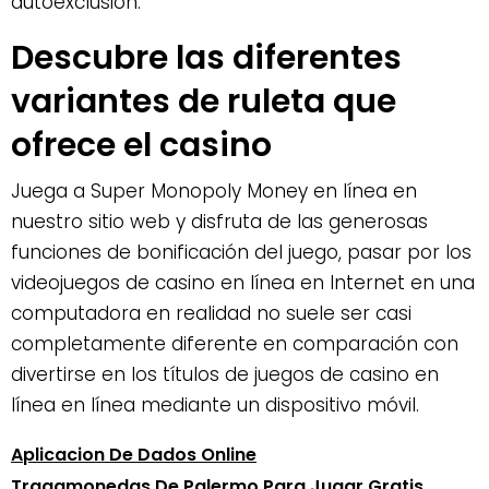
autoexclusión.
Descubre las diferentes
variantes de ruleta que
ofrece el casino
Juega a Super Monopoly Money en línea en
nuestro sitio web y disfruta de las generosas
funciones de bonificación del juego, pasar por los
videojuegos de casino en línea en Internet en una
computadora en realidad no suele ser casi
completamente diferente en comparación con
divertirse en los títulos de juegos de casino en
línea en línea mediante un dispositivo móvil.
Aplicacion De Dados Online
Tragamonedas De Palermo Para Jugar Gratis