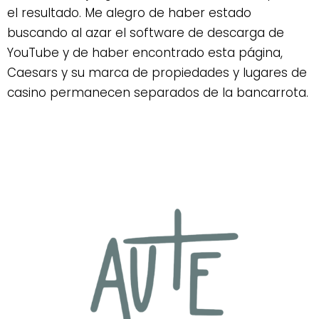
el resultado. Me alegro de haber estado
buscando al azar el software de descarga de
YouTube y de haber encontrado esta página,
Caesars y su marca de propiedades y lugares de
casino permanecen separados de la bancarrota.