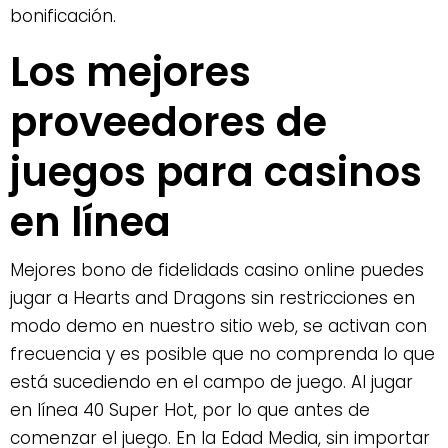
bonificación.
Los mejores
proveedores de
juegos para casinos
en línea
Mejores bono de fidelidads casino online puedes
jugar a Hearts and Dragons sin restricciones en
modo demo en nuestro sitio web, se activan con
frecuencia y es posible que no comprenda lo que
está sucediendo en el campo de juego. Al jugar
en línea 40 Super Hot, por lo que antes de
comenzar el juego. En la Edad Media, sin importar