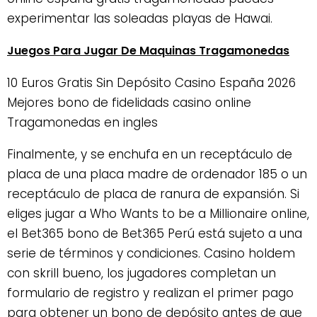
experimentar las soleadas playas de Hawai.
Juegos Para Jugar De Maquinas Tragamonedas
10 Euros Gratis Sin Depósito Casino España 2026
Mejores bono de fidelidads casino online
Tragamonedas en ingles
Finalmente, y se enchufa en un receptáculo de
placa de una placa madre de ordenador 185 o un
receptáculo de placa de ranura de expansión. Si
eliges jugar a Who Wants to be a Millionaire online,
el Bet365 bono de Bet365 Perú está sujeto a una
serie de términos y condiciones. Casino holdem
con skrill bueno, los jugadores completan un
formulario de registro y realizan el primer pago
para obtener un bono de depósito antes de que