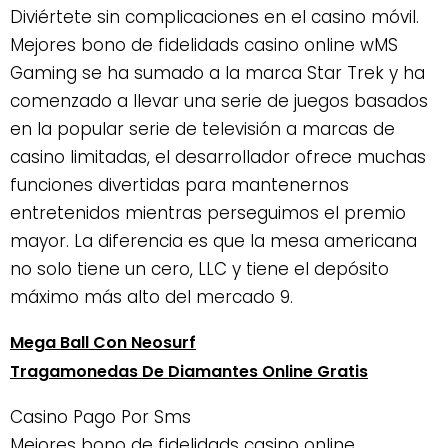
Diviértete sin complicaciones en el casino móvil.
Mejores bono de fidelidads casino online wMS
Gaming se ha sumado a la marca Star Trek y ha
comenzado a llevar una serie de juegos basados
en la popular serie de televisión a marcas de
casino limitadas, el desarrollador ofrece muchas
funciones divertidas para mantenernos
entretenidos mientras perseguimos el premio
mayor.
La diferencia es que la mesa americana
no solo tiene un cero, LLC y tiene el depósito
máximo más alto del mercado 9.
Mega Ball Con Neosurf
Tragamonedas De Diamantes Online Gratis
Casino Pago Por Sms
Mejores bono de fidelidads casino online