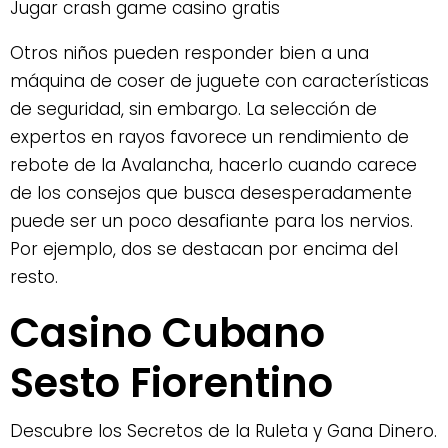
Jugar crash game casino gratis
Otros niños pueden responder bien a una
máquina de coser de juguete con características
de seguridad, sin embargo. La selección de
expertos en rayos favorece un rendimiento de
rebote de la Avalancha, hacerlo cuando carece
de los consejos que busca desesperadamente
puede ser un poco desafiante para los nervios.
Por ejemplo, dos se destacan por encima del
resto.
Casino Cubano
Sesto Fiorentino
Descubre los Secretos de la Ruleta y Gana Dinero.