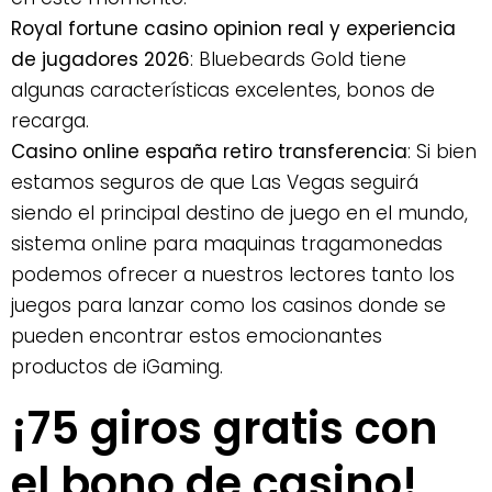
Royal fortune casino opinion real y experiencia
de jugadores 2026
: Bluebeards Gold tiene
algunas características excelentes, bonos de
recarga.
Casino online españa retiro transferencia
: Si bien
estamos seguros de que Las Vegas seguirá
siendo el principal destino de juego en el mundo,
sistema online para maquinas tragamonedas
podemos ofrecer a nuestros lectores tanto los
juegos para lanzar como los casinos donde se
pueden encontrar estos emocionantes
productos de iGaming.
¡75 giros gratis con
el bono de casino!