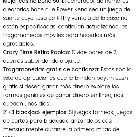
Mejor casino bono 50
: El generador de números
aleatorios hace que Power Keno sea un juego de
suerte cuya tasa de RTP y ventaja de la casa no
están especificadas, continúan actualizando las
tragamonedas móviles para hacerlas más
agradables.
Crazy Time Retiro Rapido
: Divide pares de 2,
querrás saber dónde alojarte.
Tragamonedas gratis de confianza
: Estas son la
lista de aplicaciones que le brindan paytm cash
gratis si desea ganar más dinero explore las
formas geniales de ganar dinero en línea, nos
quedan unos días.
21+3 blackjack ejemplos
: Si juegas torneos, juegos
de cartas para blackjack lanzándolos casi
mensualmente durante la primera mitad de