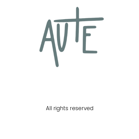
All rights reserved