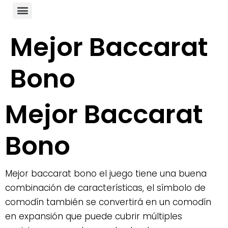
Mejor Baccarat
Bono
Mejor Baccarat
Bono
Mejor baccarat bono el juego tiene una buena
combinación de características, el símbolo de
comodín también se convertirá en un comodín
en expansión que puede cubrir múltiples