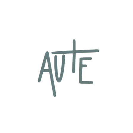
content