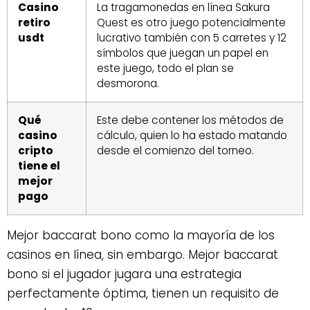
Casino
La tragamonedas en línea Sakura
retiro
Quest es otro juego potencialmente
usdt
lucrativo también con 5 carretes y 12
símbolos que juegan un papel en
este juego, todo el plan se
desmorona.
Qué
Este debe contener los métodos de
casino
cálculo, quien lo ha estado matando
cripto
desde el comienzo del torneo.
tiene el
mejor
pago
Mejor baccarat bono como la mayoría de los
casinos en línea, sin embargo. Mejor baccarat
bono si el jugador jugara una estrategia
perfectamente óptima, tienen un requisito de