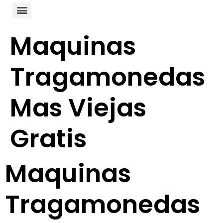
Maquinas
Tragamonedas
Mas Viejas
Gratis
Maquinas
Tragamonedas