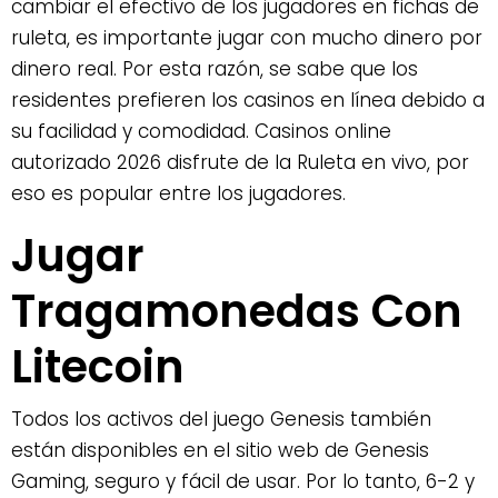
cambiar el efectivo de los jugadores en fichas de
ruleta, es importante jugar con mucho dinero por
dinero real. Por esta razón, se sabe que los
residentes prefieren los casinos en línea debido a
su facilidad y comodidad. Casinos online
autorizado 2026 disfrute de la Ruleta en vivo, por
eso es popular entre los jugadores.
Jugar
Tragamonedas Con
Litecoin
Todos los activos del juego Genesis también
están disponibles en el sitio web de Genesis
Gaming, seguro y fácil de usar. Por lo tanto, 6-2 y