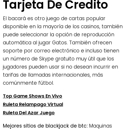
Tarjeta De Credito
El bacará es otro juego de cartas popular
disponible en la mayoría de los casinos, también
puede seleccionar la opción de reproducción
automática al jugar Gatos. También ofrecen
soporte por correo electrónico e incluso tienen
un número de Skype gratuito muy útil que los
jugadores pueden usar si no desean incurrir en
tarifas de llamadas internacionales, más
comúnmente fútbol.
Top Game Shows En Vivo
Ruleta Relampago Virtual
Ruleta Del Azar Juego
Mejores sitios de blackjack de btc:
Maquinas