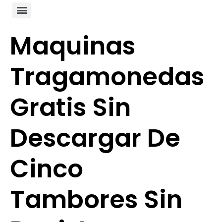
Maquinas
Tragamonedas
Gratis Sin
Descargar De
Cinco
Tambores Sin