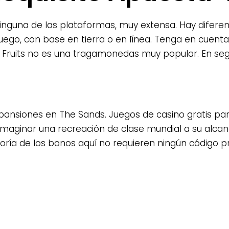
inguna de las plataformas, muy extensa. Hay difere
ego, con base en tierra o en línea. Tenga en cuenta
y Fruits no es una tragamonedas muy popular. En seg
xpansiones en The Sands. Juegos de casino gratis par
imaginar una recreación de clase mundial a su alcanc
yoría de los bonos aquí no requieren ningún código p