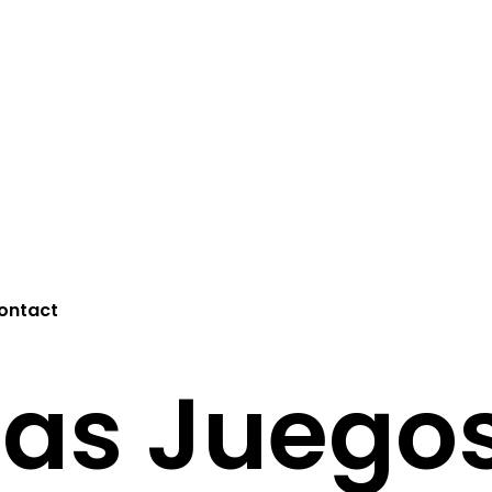
ontact
as Juegos