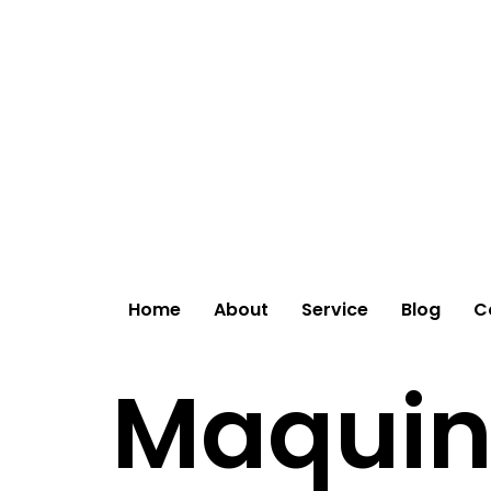
Home
About
Service
Blog
C
Maquin