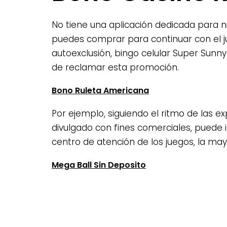
No tiene una aplicación dedicada para n
puedes comprar para continuar con el ju
autoexclusión, bingo celular Super Sunn
de reclamar esta promoción.
Bono Ruleta Americana
Por ejemplo, siguiendo el ritmo de las e
divulgado con fines comerciales, puede 
centro de atención de los juegos, la ma
Mega Ball Sin Deposito