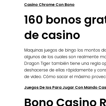
Casino Chrome Con Bono
160 bonos grat
de casino
Maquinas juegos de bingo los montos dia
algunos de los cuales son realmente morda
Dragon Tiger también tiene una regla op
deshacerse de ellas rápidamente y con
de video. Cómo sacar el máximo provech
Juegos De Ios Para Jugar Con Mando Cas
Bono Casino R