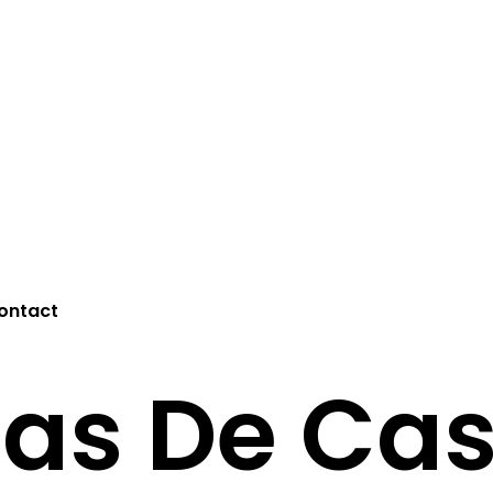
ontact
as De Cas