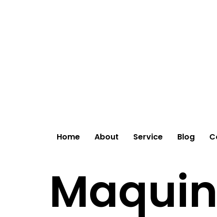
Home
About
Service
Blog
C
Maquin