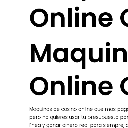
Online
Maquin
Online
Maquinas de casino online que mas paga
pero no quieres usar tu presupuesto pa
línea y ganar dinero real para siempre