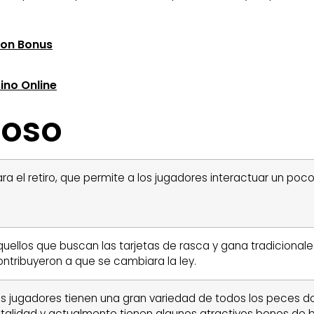
Con Bonus
ino Online
loso
ra el retiro, que permite a los jugadores interactuar un poc
quellos que buscan las tarjetas de rasca y gana tradiciona
ontribuyeron a que se cambiara la ley.
os jugadores tienen una gran variedad de todos los peces 
otalidad y actualmente tienen algunos atractivos bonos de 