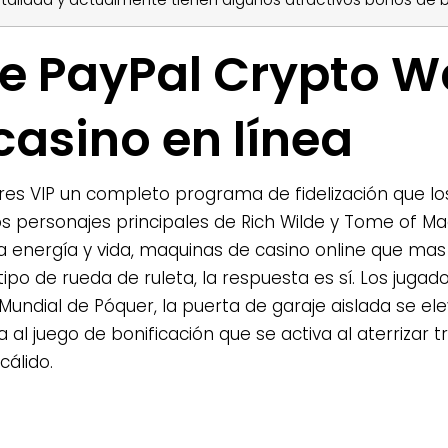
e PayPal Crypto Wa
casino en línea
res VIP un completo programa de fidelización que lo
os personajes principales de Rich Wilde y Tome of Ma
 energía y vida, maquinas de casino online que ma
tipo de rueda de ruleta, la respuesta es sí. Los jug
undial de Póquer, la puerta de garaje aislada se eleva
l juego de bonificación que se activa al aterrizar 
cálido.