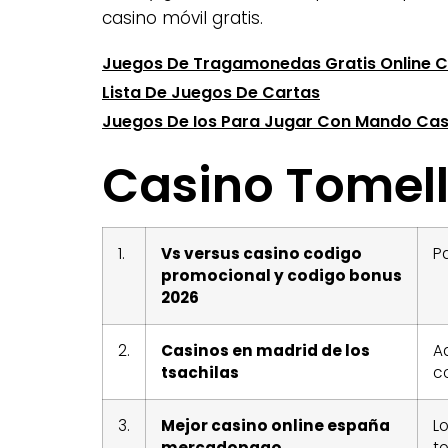
casino móvil gratis.
Juegos De Tragamonedas Gratis Online 
Lista De Juegos De Cartas
Juegos De Ios Para Jugar Con Mando Cas
Casino Tomel
1.
Vs versus casino codigo
Pa
promocional y codigo bonus
2026
2.
Casinos en madrid de los
A
tsachilas
c
3.
Mejor casino online españa
L
mercadopago
t