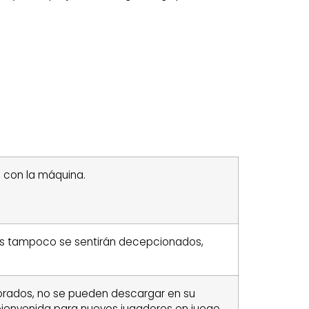
o con la máquina.
les tampoco se sentirán decepcionados,
dorados, no se pueden descargar en su
bienvenida para nuevos jugadores en juego.