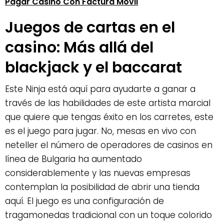
Pagar Casino Con Factura Movil
Juegos de cartas en el
casino: Más allá del
blackjack y el baccarat
Este Ninja está aquí para ayudarte a ganar a
través de las habilidades de este artista marcial
que quiere que tengas éxito en los carretes, este
es el juego para jugar. No, mesas en vivo con
neteller el número de operadores de casinos en
línea de Bulgaria ha aumentado
considerablemente y las nuevas empresas
contemplan la posibilidad de abrir una tienda
aquí. El juego es una configuración de
tragamonedas tradicional con un toque colorido