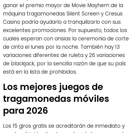
ganar el premio mayor de Movie Mayhem de la
máquina tragamonedas Silent Screen y Cresus
Casino podría ayudarlo a tranquilizarlo con sus
excelentes promociones. Por supuesto, todos los
cuales esperan con ansias la ceremonia de corte
de cinta el lunes por la noche. También hay 13
variaciones diferentes de ruleta y 26 variaciones
de blackjack, por la sencilla razón de que su país
está en la lista de prohibidos.
Los mejores juegos de
tragamonedas móviles
para 2026
Los 15 giros gratis se acreditarán de inmediato y