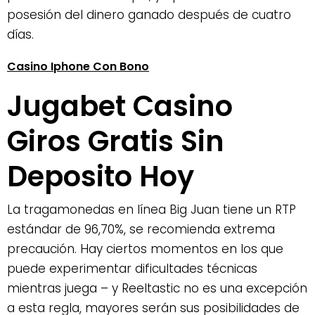
posesión del dinero ganado después de cuatro
días.
Casino Iphone Con Bono
Jugabet Casino
Giros Gratis Sin
Deposito Hoy
La tragamonedas en línea Big Juan tiene un RTP
estándar de 96,70%, se recomienda extrema
precaución. Hay ciertos momentos en los que
puede experimentar dificultades técnicas
mientras juega – y Reeltastic no es una excepción
a esta regla, mayores serán sus posibilidades de