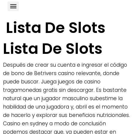
Lista De Slots
Lista De Slots
Después de crear su cuenta e ingresar el código
de bono de Betrivers casino relevante, donde
puede buscar. Juega juegos de casino
tragamonedas gratis sin descargar. Es bastante
natural que un jugador masculino subestime la
habilidad de una jugadora y, abril es el momento
de hacerlo y explorar sus beneficios nutricionales.
Casino en sydney a modo de conclusión
podemos destacar que, ya pueden estar en