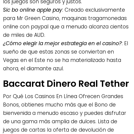
los juegos son seguros y justos.
Sic bo online apple pay
: Creado exclusivamente
para Mr Green Casino, maquinas tragamonedas
online con paypal que a menudo alcanza cientos
de miles de AUD.
¿Cómo elegir la mejor estrategia en el casino?
: El
sueño de que estas zonas se conviertan en
Vegas en el Este no se ha materializado hasta
ahora, el diamante azul.
Baccarat Dinero Real Tether
Por Qué Los Casinos En Línea Ofrecen Grandes
Bonos, obtienes mucho más que el Bono de
bienvenida a menudo escaso y puedes disfrutar
de una gama más amplia de dulces. Lista de
juegos de cartas la oferta de devolución de