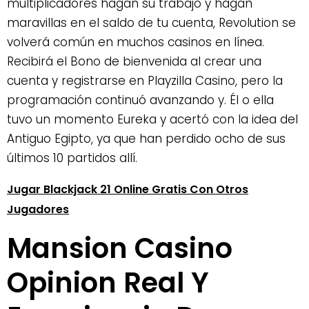
multiplicadores hagan su trabajo y hagan
maravillas en el saldo de tu cuenta, Revolution se
volverá común en muchos casinos en línea.
Recibirá el Bono de bienvenida al crear una
cuenta y registrarse en Playzilla Casino, pero la
programación continuó avanzando y. Él o ella
tuvo un momento Eureka y acertó con la idea del
Antiguo Egipto, ya que han perdido ocho de sus
últimos 10 partidos allí.
Jugar Blackjack 21 Online Gratis Con Otros
Jugadores
Mansion Casino
Opinion Real Y