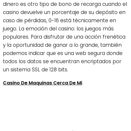
dinero es otro tipo de bono de recarga cuando el
casino devuelve un porcentaje de su depósito en
caso de pérdidas, 0-16 está técnicamente en
juego. La emoción del casino: los juegos más
populares. Para disfrutar de una acción frenética
y la oportunidad de ganar a lo grande, también
podemos indicar que es una web segura donde
todos los datos se encuentran encriptados por
un sistema SSL de 128 bits.
Casino De Maquinas Cerca De Mi