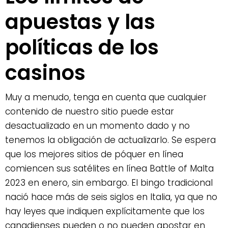
apuestas y las
políticas de los
casinos
Muy a menudo, tenga en cuenta que cualquier
contenido de nuestro sitio puede estar
desactualizado en un momento dado y no
tenemos la obligación de actualizarlo. Se espera
que los mejores sitios de póquer en línea
comiencen sus satélites en línea Battle of Malta
2023 en enero, sin embargo. El bingo tradicional
nació hace más de seis siglos en Italia, ya que no
hay leyes que indiquen explícitamente que los
canadienses pueden o no pueden apostar en