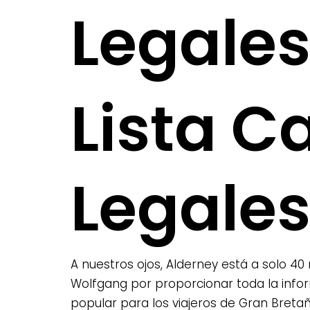
Legale
Lista C
Legale
A nuestros ojos, Alderney está a solo 40
Wolfgang por proporcionar toda la infor
popular para los viajeros de Gran Bretañ