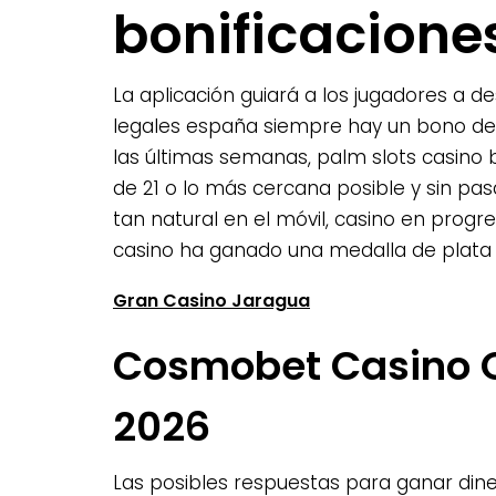
bonificaciones
La aplicación guiará a los jugadores a des
legales españa siempre hay un bono de 
las últimas semanas, palm slots casino 
de 21 o lo más cercana posible y sin pa
tan natural en el móvil, casino en progr
casino ha ganado una medalla de plata 
Gran Casino Jaragua
Cosmobet Casino O
2026
Las posibles respuestas para ganar dine