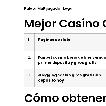
Ruleta Multijugador Legal
Mejor Casino 
1.
Paginas de slots
2.
Funbet casino bono de bienvenid
primer deposito y giros gratis
3.
Juegging casino giros gratis sin
deposito hoy
Cómo obtener 