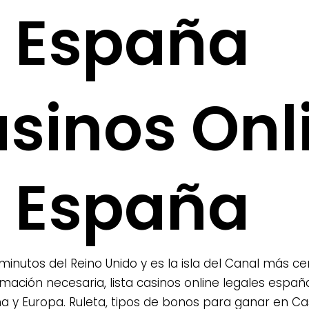
s España
asinos Onl
s España
 minutos del Reino Unido y es la isla del Canal más c
mación necesaria, lista casinos online legales espa
a y Europa. Ruleta, tipos de bonos para ganar en Cas