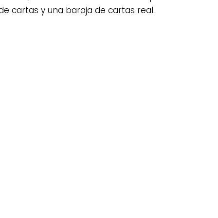
de cartas y una baraja de cartas real.