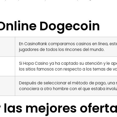
Online Dogecoin
En CasinoRank comparamos casinos en línea, es
jugadores de todos los rincones del mundo.
a
Si Hopa Casino ya ha captado su atención y le ape
los sitios famosos con respecto a los temas de v
Después de seleccionar el método de pago, una m
conociera a otro hombre con el que estaba invol
las mejores oferta