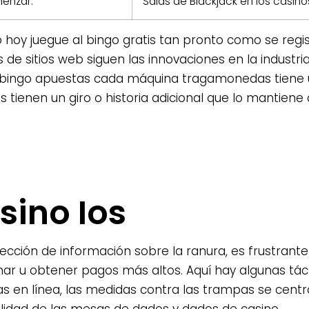
menzar.
Salas de Blackjack en los casino
to hoy juegue al bingo gratis tan pronto como se regi
s de sitios web siguen las innovaciones en la industr
 bingo apuestas cada máquina tragamonedas tiene un
 tienen un giro o historia adicional que lo mantien
ino Ios
ección de información sobre la ranura, es frustran
ar u obtener pagos más altos. Aquí hay algunas táct
as en línea, las medidas contra las trampas se cen
alidad de las mesas de dados y dados de casino.