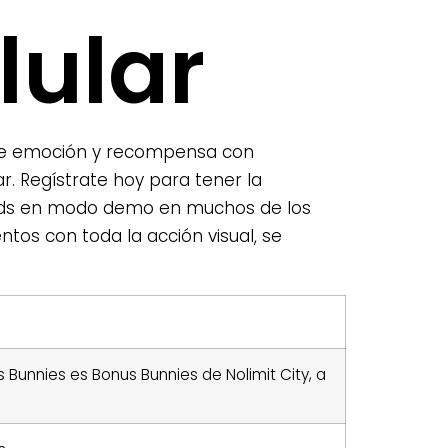
lular
s de emoción y recompensa con
. Regístrate hoy para tener la
 Gods en modo demo en muchos de los
tos con toda la acción visual, se
s Bunnies es Bonus Bunnies de Nolimit City, a