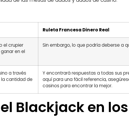
Ruleta Francesa Dinero Real
 el crupier
Sin embargo, lo que podría deberse a q
 ganar en el
sino a través
Y encontrará respuestas a todas sus pr
 la cantidad de
aquí para una fácil referencia, asegúres
casinos para encontrar la mejor.
 el Blackjack en lo