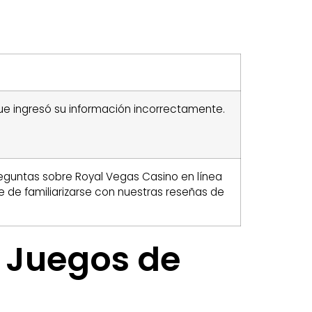
ue ingresó su información incorrectamente.
eguntas sobre Royal Vegas Casino en línea
e de familiarizarse con nuestras reseñas de
s Juegos de