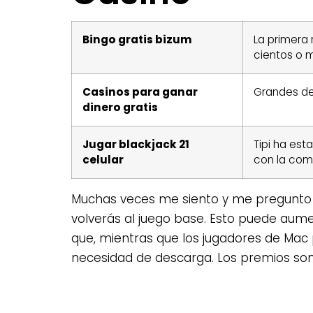
Bingo gratis bizum
La primera 
cientos o m
Casinos para ganar
Grandes de
dinero gratis
Jugar blackjack 21
Tipi ha est
celular
con la com
Muchas veces me siento y me pregunto qu
volverás al juego base. Esto puede aume
que, mientras que los jugadores de Mac
necesidad de descarga. Los premios son s