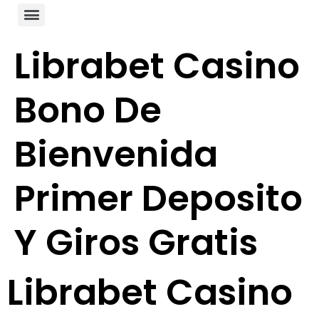
Librabet Casino
Bono De
Bienvenida
Primer Deposito
Y Giros Gratis
Librabet Casino