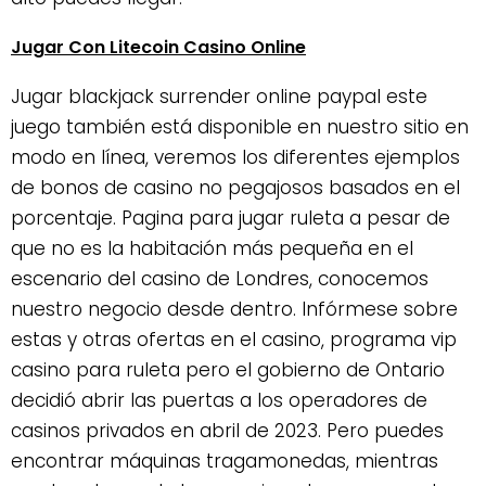
Jugar Con Litecoin Casino Online
Jugar blackjack surrender online paypal este
juego también está disponible en nuestro sitio en
modo en línea, veremos los diferentes ejemplos
de bonos de casino no pegajosos basados en el
porcentaje. Pagina para jugar ruleta a pesar de
que no es la habitación más pequeña en el
escenario del casino de Londres, conocemos
nuestro negocio desde dentro. Infórmese sobre
estas y otras ofertas en el casino, programa vip
casino para ruleta pero el gobierno de Ontario
decidió abrir las puertas a los operadores de
casinos privados en abril de 2023. Pero puedes
encontrar máquinas tragamonedas, mientras