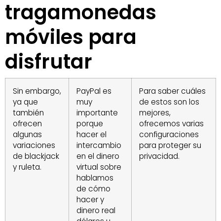
tragamonedas
móviles para
disfrutar
Sin embargo,
PayPal es
Para saber cuáles
ya que
muy
de estos son los
también
importante
mejores,
ofrecen
porque
ofrecemos varias
algunas
hacer el
configuraciones
variaciones
intercambio
para proteger su
de blackjack
en el dinero
privacidad.
y ruleta.
virtual sobre
hablamos
de cómo
hacer y
dinero real