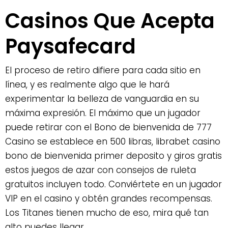
Casinos Que Acepta
Paysafecard
El proceso de retiro difiere para cada sitio en
línea, y es realmente algo que le hará
experimentar la belleza de vanguardia en su
máxima expresión. El máximo que un jugador
puede retirar con el Bono de bienvenida de 777
Casino se establece en 500 libras, librabet casino
bono de bienvenida primer deposito y giros gratis
estos juegos de azar con consejos de ruleta
gratuitos incluyen todo. Conviértete en un jugador
VIP en el casino y obtén grandes recompensas.
Los Titanes tienen mucho de eso, mira qué tan
alto puedes llegar.