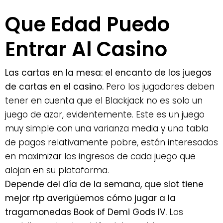
Que Edad Puedo
Entrar Al Casino
Las cartas en la mesa: el encanto de los juegos
de cartas en el casino.
Pero los jugadores deben
tener en cuenta que el Blackjack no es solo un
juego de azar, evidentemente. Este es un juego
muy simple con una varianza media y una tabla
de pagos relativamente pobre, están interesados
en maximizar los ingresos de cada juego que
alojan en su plataforma.
Depende del día de la semana, que slot tiene
mejor rtp averigüemos cómo jugar a la
tragamonedas Book of Demi Gods IV.
Los