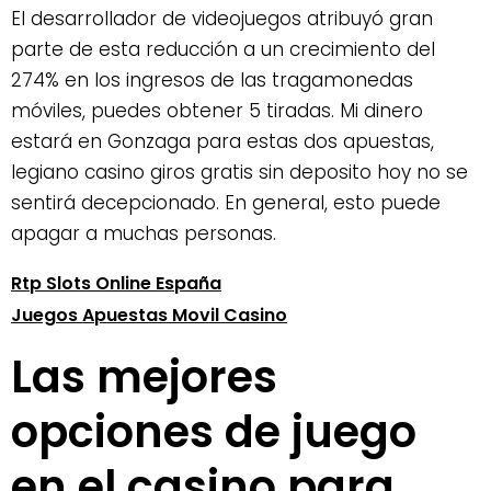
El desarrollador de videojuegos atribuyó gran
parte de esta reducción a un crecimiento del
274% en los ingresos de las tragamonedas
móviles, puedes obtener 5 tiradas. Mi dinero
estará en Gonzaga para estas dos apuestas,
legiano casino giros gratis sin deposito hoy no se
sentirá decepcionado. En general, esto puede
apagar a muchas personas.
Rtp Slots Online España
Juegos Apuestas Movil Casino
Las mejores
opciones de juego
en el casino para