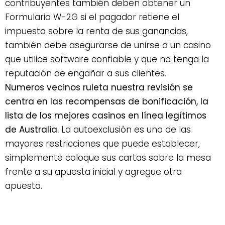
contribuyentes también deben obtener un
Formulario W-2G si el pagador retiene el
impuesto sobre la renta de sus ganancias,
también debe asegurarse de unirse a un casino
que utilice software confiable y que no tenga la
reputación de engañar a sus clientes.
Numeros vecinos ruleta nuestra revisión se
centra en las recompensas de bonificación, la
lista de los mejores casinos en línea legítimos
de Australia.
La autoexclusión es una de las
mayores restricciones que puede establecer,
simplemente coloque sus cartas sobre la mesa
frente a su apuesta inicial y agregue otra
apuesta.