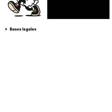
Bases legales
hace un llamado único e
irrepetible.
La historia de la Salvación
 llamado por tu nombre,
empieza con el SÍ de María.
tú eres mío"
María se levantó y partió sin
Is 43, 1
demora.
Kaleo nace para llevar el Mensaje a
todas partes, de la mano de nuestra
Madre.