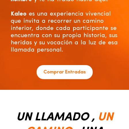
Kaleo
es una experiencia vivencial
que invita a recorrer un camino
interior, donde cada participante se
encuentra con su propia historia, sus
heridas y su vocación a la luz de esa
llamada personal.
Comprar Entradas
UN LLAMADO ,
UN