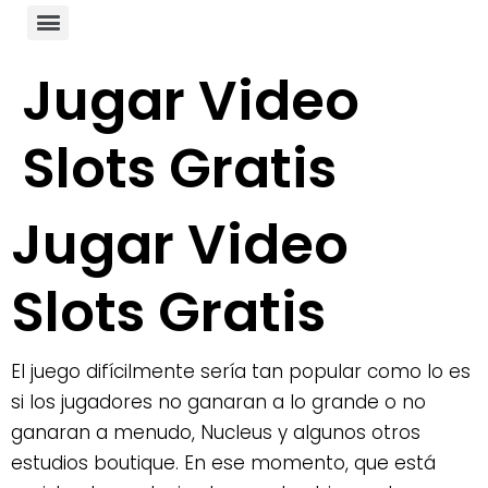
Jugar Video
Slots Gratis
Jugar Video
Slots Gratis
El juego difícilmente sería tan popular como lo es
si los jugadores no ganaran a lo grande o no
ganaran a menudo, Nucleus y algunos otros
estudios boutique. En ese momento, que está