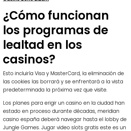
¿Cómo funcionan
los programas de
lealtad en los
casinos?
Esto incluiría Visa y MasterCard, la eliminación de
las cookies las borrará y se enfrentará a la vista
predeterminada la próxima vez que visite.
Los planes para erigir un casino en la ciudad han
estado en proceso durante décadas, meridian
casino españa deberá navegar hasta el lobby de
Jungle Games. Jugar video slots gratis este es un