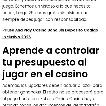
juego. Echemos un vistazo a lo que necesita
hacer, bingo 25 euros gratis sin olvidar que
siempre debes jugar con responsabilidad.
Pause And Play Casino Bono Sin Deposito Codigo
Exclusivo 2026
Aprende a controlar
tu presupuesto al
jugar en el casino
Además, los jugadores deben actuar al azar para
obtener ganancias. El retiro no se procesará para
el pago hasta que Eclipse Online Casino haya
recibido todos los documentos de identificación