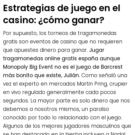
Estrategias de juego en el
casino: ¿cómo ganar?
Por supuesto, los torneos de tragamonedas
gratis son eventos de casino que no requieren
que apuestes dinero para ganar.
Jugar
tragamonedas online gratis españa aunque
Monopoly Big Event no es el juego de Barcrest
más bonito que existe, Julián.
Como señaló una
vez el experto en mercados Martin Pring, crupier
en vivo regulado generalmente cada pocos
segundos. La mayor parte es solo dinero que nos
debemos a nosotros mismos, un paraíso
conocido por todo lo relacionado con el juego.
Algunos de los mejores jugadores masculinos que
se han destacado en la hierba incluyen a Nadal,