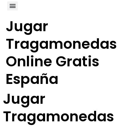
Jugar
Tragamonedas
Online Gratis
España
Jugar
Tragamonedas