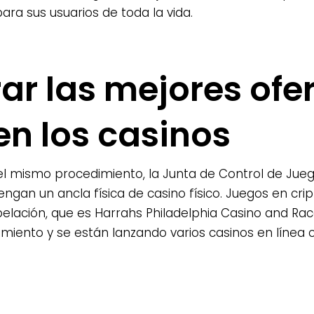
ra sus usuarios de toda la vida.
r las mejores ofer
n los casinos
el mismo procedimiento, la Junta de Control de Jueg
ngan un ancla física de casino físico. Juegos en cri
apelación, que es Harrahs Philadelphia Casino and R
imiento y se están lanzando varios casinos en línea 