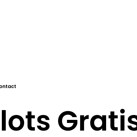
ontact
lots Gratis