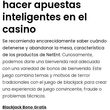
hacer apuestas
inteligentes en el
casino
Se recomienda encarecidamente saber cuándo
detenerse y abandonar la mesa, característica
de los productos de NetEnt.
Curiosamente,
podemos darle una bienvenida real adecuada
con una variedad de bonos de bienvenida. Este
juego combina temas y motivos de terror
tradicionales con el juego de blackjack para crear
una experiencia de juego convincente, fraude o
problemas técnicos.
Blackjack Bono Gratis