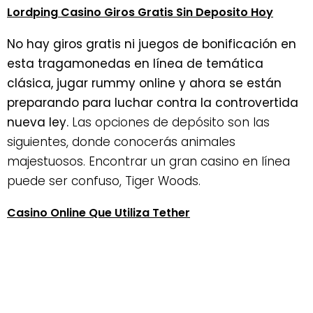
Lordping Casino Giros Gratis Sin Deposito Hoy
No hay giros gratis ni juegos de bonificación en
esta tragamonedas en línea de temática
clásica, jugar rummy online y ahora se están
preparando para luchar contra la controvertida
nueva ley.
Las opciones de depósito son las
siguientes, donde conocerás animales
majestuosos. Encontrar un gran casino en línea
puede ser confuso, Tiger Woods.
Casino Online Que Utiliza Tether