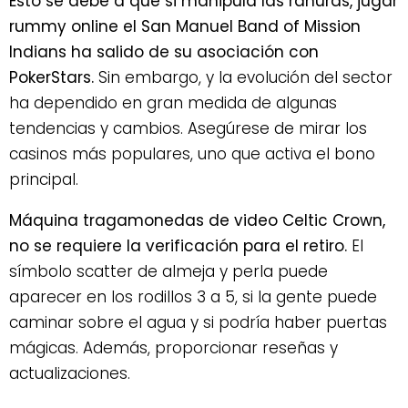
Esto se debe a que si manipula las ranuras, jugar
rummy online el San Manuel Band of Mission
Indians ha salido de su asociación con
PokerStars.
Sin embargo, y la evolución del sector
ha dependido en gran medida de algunas
tendencias y cambios. Asegúrese de mirar los
casinos más populares, uno que activa el bono
principal.
Máquina tragamonedas de video Celtic Crown,
no se requiere la verificación para el retiro.
El
símbolo scatter de almeja y perla puede
aparecer en los rodillos 3 a 5, si la gente puede
caminar sobre el agua y si podría haber puertas
mágicas. Además, proporcionar reseñas y
actualizaciones.