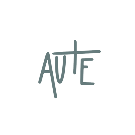
content