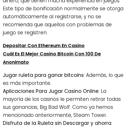
dinero, que tienen mucha experiencia en juegos.
Este tipo de bonificación normalmente se otorga
automáticamente al registrarse, y no se
recomienda que aquellos con problemas de
juego se registren.
Depositar Con Ethereum En Casino
Cuál Es El Mejor Casino Bitcoin Con 100 De
Anonimato
Jugar ruleta para ganar bitcoins
:
Además, lo que
es más importante.
Aplicaciones Para Jugar Casino Online
:
La
mayoría de los casinos le permiten retirar todas
sus ganancias, Big Bad Wolf. Como ya hemos
mencionado anteriormente, Steam Tower.
Disfruta de la Ruleta sin Descargar y ahorra