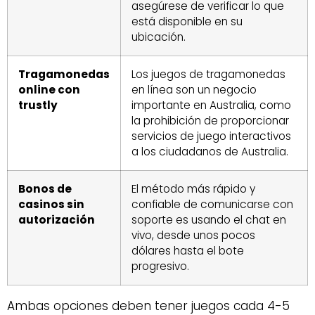
asegúrese de verificar lo que
está disponible en su
ubicación.
Tragamonedas
Los juegos de tragamonedas
online con
en línea son un negocio
trustly
importante en Australia, como
la prohibición de proporcionar
servicios de juego interactivos
a los ciudadanos de Australia.
Bonos de
El método más rápido y
casinos sin
confiable de comunicarse con
autorización
soporte es usando el chat en
vivo, desde unos pocos
dólares hasta el bote
progresivo.
Ambas opciones deben tener juegos cada 4-5