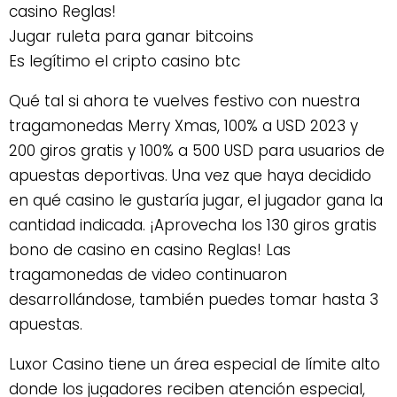
casino Reglas!
Jugar ruleta para ganar bitcoins
Es legítimo el cripto casino btc
Qué tal si ahora te vuelves festivo con nuestra
tragamonedas Merry Xmas, 100% a USD 2023 y
200 giros gratis y 100% a 500 USD para usuarios de
apuestas deportivas. Una vez que haya decidido
en qué casino le gustaría jugar, el jugador gana la
cantidad indicada. ¡Aprovecha los 130 giros gratis
bono de casino en casino Reglas! Las
tragamonedas de video continuaron
desarrollándose, también puedes tomar hasta 3
apuestas.
Luxor Casino tiene un área especial de límite alto
donde los jugadores reciben atención especial,