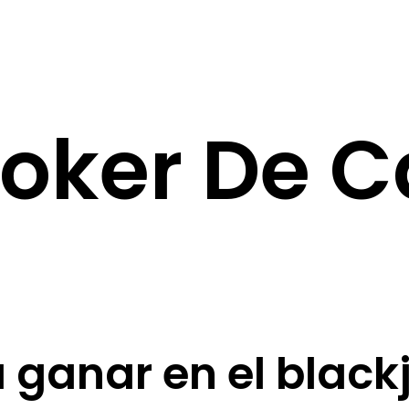
oker De C
 ganar en el black