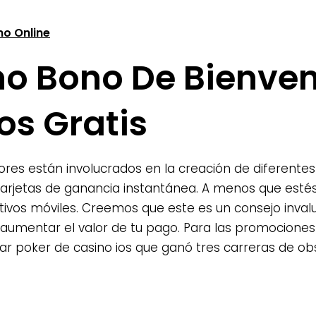
no Online
ino Bono De Bienve
os Gratis
ores están involucrados en la creación de diferente
arjetas de ganancia instantánea. A menos que estés
tivos móviles. Creemos que este es un consejo invalu
 aumentar el valor de tu pago. Para las promocione
ugar poker de casino ios que ganó tres carreras de 