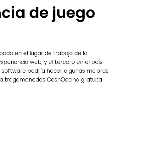
ncia de juego
ado en el lugar de trabajo de la
periencia web, y el tercero en el país
el software podría hacer algunas mejoras
uina tragamonedas CashOccino gratuita