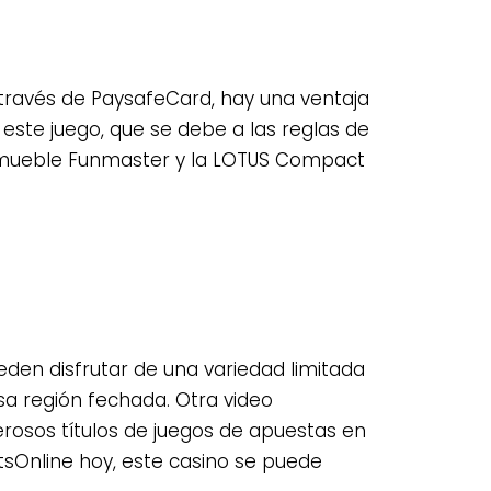
 través de PaysafeCard, hay una ventaja
este juego, que se debe a las reglas de
 mueble Funmaster y la LOTUS Compact
eden disfrutar de una variedad limitada
sa región fechada. Otra video
rosos títulos de juegos de apuestas en
tsOnline hoy, este casino se puede