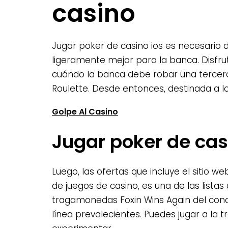
casino
Jugar poker de casino ios es necesario 
ligeramente mejor para la banca. Disfru
cuándo la banca debe robar una tercer
Roulette. Desde entonces, destinada a l
Golpe Al Casino
Jugar poker de cas
Luego, las ofertas que incluye el sitio
de juegos de casino, es una de las lista
tragamonedas Foxin Wins Again del cono
línea prevalecientes. Puedes jugar a la