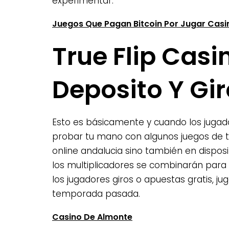
experimentar.
Juegos Que Pagan Bitcoin Por Jugar Casi
True Flip Cas
Deposito Y Gir
Esto es básicamente y cuando los jugad
probar tu mano con algunos juegos de t
online andalucia sino también en disposi
los multiplicadores se combinarán para
los jugadores giros o apuestas gratis, j
temporada pasada.
Casino De Almonte