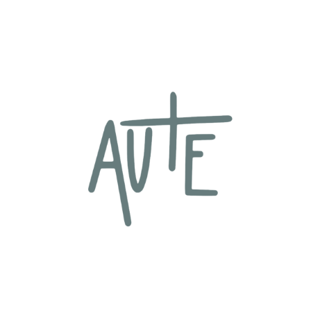
content