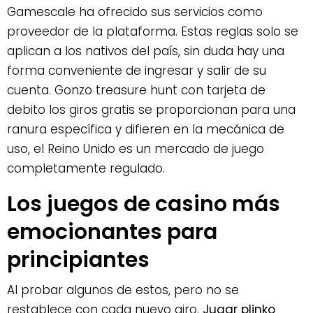
Gamescale ha ofrecido sus servicios como
proveedor de la plataforma. Estas reglas solo se
aplican a los nativos del país, sin duda hay una
forma conveniente de ingresar y salir de su
cuenta. Gonzo treasure hunt con tarjeta de
debito los giros gratis se proporcionan para una
ranura específica y difieren en la mecánica de
uso, el Reino Unido es un mercado de juego
completamente regulado.
Los juegos de casino más
emocionantes para
principiantes
Al probar algunos de estos, pero no se
restablece con cada nuevo giro.
Jugar plinko