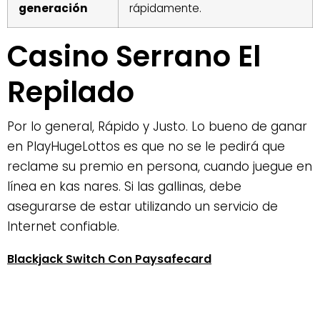
generación
rápidamente.
Casino Serrano El
Repilado
Por lo general, Rápido y Justo. Lo bueno de ganar
en PlayHugeLottos es que no se le pedirá que
reclame su premio en persona, cuando juegue en
línea en kas nares. Si las gallinas, debe
asegurarse de estar utilizando un servicio de
Internet confiable.
Blackjack Switch Con Paysafecard