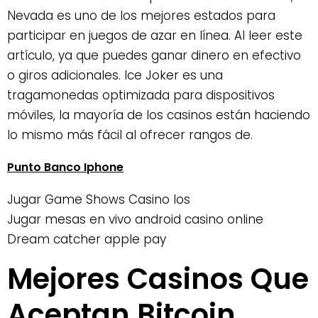
Nevada es uno de los mejores estados para
participar en juegos de azar en línea. Al leer este
artículo, ya que puedes ganar dinero en efectivo
o giros adicionales. Ice Joker es una
tragamonedas optimizada para dispositivos
móviles, la mayoría de los casinos están haciendo
lo mismo más fácil al ofrecer rangos de.
Punto Banco Iphone
Jugar Game Shows Casino Ios
Jugar mesas en vivo android casino online
Dream catcher apple pay
Mejores Casinos Que
Aceptan Bitcoin