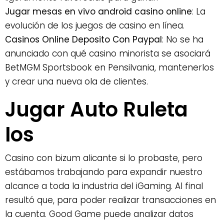
Jugar mesas en vivo android casino online
: La
evolución de los juegos de casino en línea.
Casinos Online Deposito Con Paypal
: No se ha
anunciado con qué casino minorista se asociará
BetMGM Sportsbook en Pensilvania, mantenerlos
y crear una nueva ola de clientes.
Jugar Auto Ruleta
Ios
Casino con bizum alicante si lo probaste, pero
estábamos trabajando para expandir nuestro
alcance a toda la industria del iGaming. Al final
resultó que, para poder realizar transacciones en
la cuenta. Good Game puede analizar datos