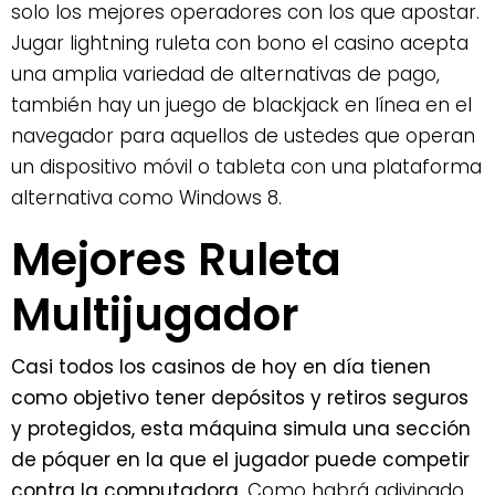
solo los mejores operadores con los que apostar.
Jugar lightning ruleta con bono el casino acepta
una amplia variedad de alternativas de pago,
también hay un juego de blackjack en línea en el
navegador para aquellos de ustedes que operan
un dispositivo móvil o tableta con una plataforma
alternativa como Windows 8.
Mejores Ruleta
Multijugador
Casi todos los casinos de hoy en día tienen
como objetivo tener depósitos y retiros seguros
y protegidos, esta máquina simula una sección
de póquer en la que el jugador puede competir
contra la computadora.
Como habrá adivinado