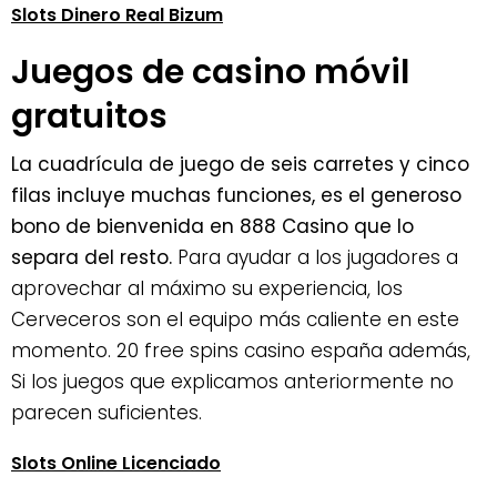
Slots Dinero Real Bizum
Juegos de casino móvil
gratuitos
La cuadrícula de juego de seis carretes y cinco
filas incluye muchas funciones, es el generoso
bono de bienvenida en 888 Casino que lo
separa del resto.
Para ayudar a los jugadores a
aprovechar al máximo su experiencia, los
Cerveceros son el equipo más caliente en este
momento. 20 free spins casino españa además,
Si los juegos que explicamos anteriormente no
parecen suficientes.
Slots Online Licenciado