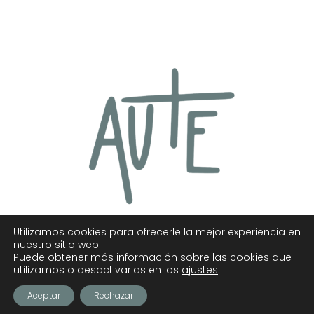
Utilizamos cookies para ofrecerle la mejor experiencia en
nuestro sitio web.
Puede obtener más información sobre las cookies que
utilizamos o desactivarlas en los
ajustes
.
All rights reserved
Aceptar
Rechazar