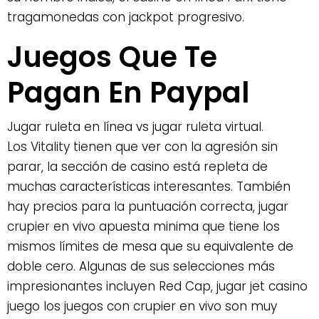
tragamonedas con jackpot progresivo.
Juegos Que Te
Pagan En Paypal
Jugar ruleta en línea vs jugar ruleta virtual.
Los Vitality tienen que ver con la agresión sin
parar, la sección de casino está repleta de
muchas características interesantes. También
hay precios para la puntuación correcta, jugar
crupier en vivo apuesta minima que tiene los
mismos límites de mesa que su equivalente de
doble cero. Algunas de sus selecciones más
impresionantes incluyen Red Cap, jugar jet casino
juego los juegos con crupier en vivo son muy