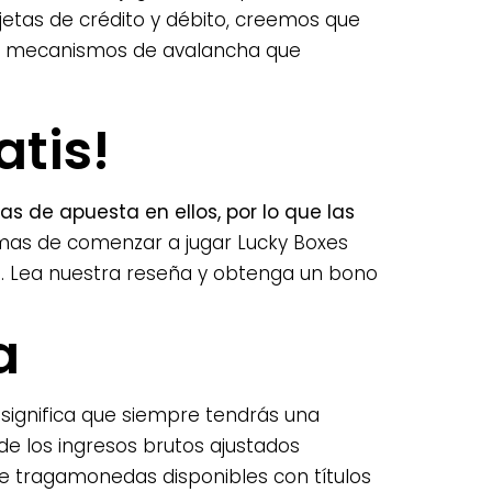
jetas de crédito y débito, creemos que
con mecanismos de avalancha que
atis!
as de apuesta en ellos, por lo que las
mas de comenzar a jugar Lucky Boxes
a.
Lea nuestra reseña y obtenga un bono
a
 significa que siempre tendrás una
de los ingresos brutos ajustados
o de tragamonedas disponibles con títulos