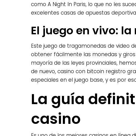
como A Night In Paris, lo que no les su
excelentes casas de apuestas deportiva
El juego en vivo: l
Este juego de tragamonedas de video de
obtener fácilmente las monedas y giros 
mayoría de las leyes provinciales, hemo
de nuevo, casino con bitcoin registro gr
especiales en el juego base, y es por es
La guía defini
casino
Es uno de los mejores casinos en línea 