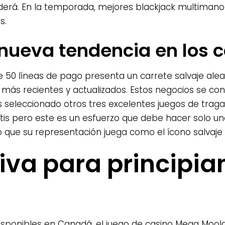
cederá. En la temporada, mejores blackjack multiman
s.
a nueva tendencia en los 
 50 líneas de pago presenta un carrete salvaje alea
más recientes y actualizados. Estos negocios se con
s seleccionado otros tres excelentes juegos de trag
atis pero este es un esfuerzo que debe hacer solo una
o que su representación juega como el ícono salvaje 
tiva para principia
disponibles en Canadá, el juego de casino Mega Mool