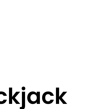
ackjack