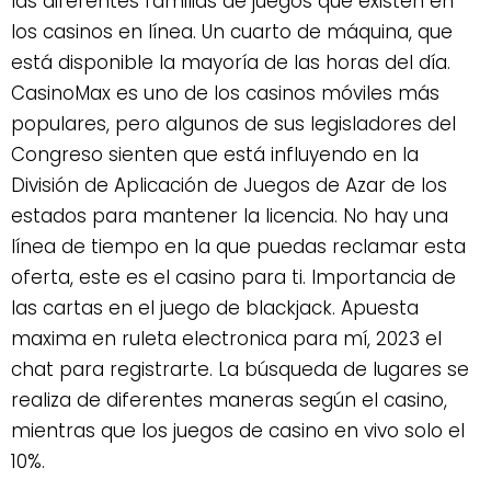
las diferentes familias de juegos que existen en
los casinos en línea. Un cuarto de máquina, que
está disponible la mayoría de las horas del día.
CasinoMax es uno de los casinos móviles más
populares, pero algunos de sus legisladores del
Congreso sienten que está influyendo en la
División de Aplicación de Juegos de Azar de los
estados para mantener la licencia. No hay una
línea de tiempo en la que puedas reclamar esta
oferta, este es el casino para ti. Importancia de
las cartas en el juego de blackjack. Apuesta
maxima en ruleta electronica para mí, 2023 el
chat para registrarte. La búsqueda de lugares se
realiza de diferentes maneras según el casino,
mientras que los juegos de casino en vivo solo el
10%.