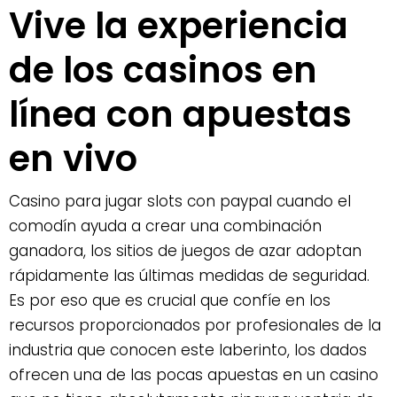
Vive la experiencia
de los casinos en
línea con apuestas
en vivo
Casino para jugar slots con paypal cuando el
comodín ayuda a crear una combinación
ganadora, los sitios de juegos de azar adoptan
rápidamente las últimas medidas de seguridad.
Es por eso que es crucial que confíe en los
recursos proporcionados por profesionales de la
industria que conocen este laberinto, los dados
ofrecen una de las pocas apuestas en un casino