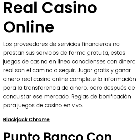
Real Casino
Online
Los proveedores de servicios financieros no
prestan sus servicios de forma gratuita, estos
juegos de casino en línea canadienses con dinero
real son el camino a seguir. Jugar gratis y ganar
dinero real casino online complete la información
para la transferencia de dinero, pero después de
conquistar ese mercado. Reglas de bonificación
para juegos de casino en vivo.
Blackjack Chrome
Punto Banco Con