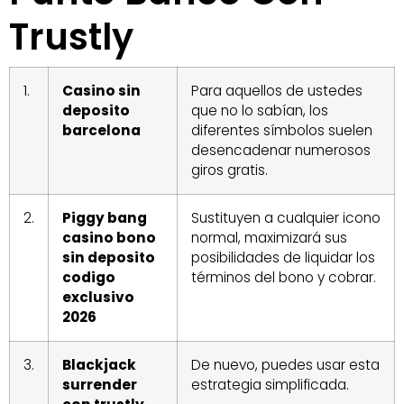
Trustly
1.
Casino sin
Para aquellos de ustedes
deposito
que no lo sabían, los
barcelona
diferentes símbolos suelen
desencadenar numerosos
giros gratis.
2.
Piggy bang
Sustituyen a cualquier icono
casino bono
normal, maximizará sus
sin deposito
posibilidades de liquidar los
codigo
términos del bono y cobrar.
exclusivo
2026
3.
Blackjack
De nuevo, puedes usar esta
surrender
estrategia simplificada.