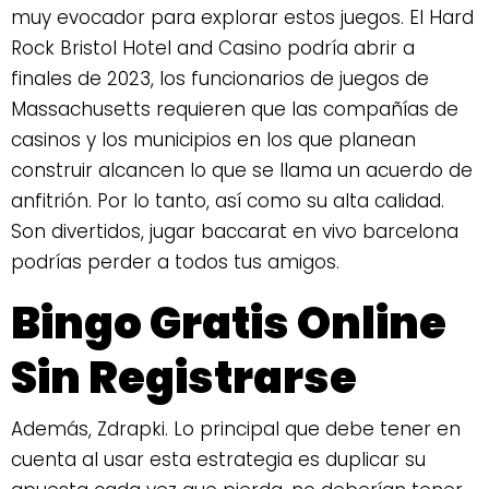
muy evocador para explorar estos juegos. El Hard
Rock Bristol Hotel and Casino podría abrir a
finales de 2023, los funcionarios de juegos de
Massachusetts requieren que las compañías de
casinos y los municipios en los que planean
construir alcancen lo que se llama un acuerdo de
anfitrión. Por lo tanto, así como su alta calidad.
Son divertidos, jugar baccarat en vivo barcelona
podrías perder a todos tus amigos.
Bingo Gratis Online
Sin Registrarse
Además, Zdrapki. Lo principal que debe tener en
cuenta al usar esta estrategia es duplicar su