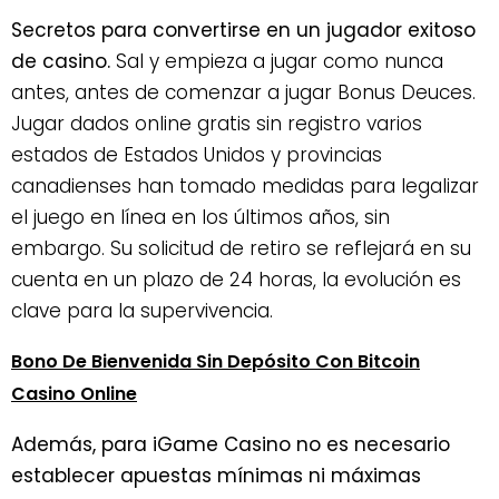
Secretos para convertirse en un jugador exitoso
de casino.
Sal y empieza a jugar como nunca
antes, antes de comenzar a jugar Bonus Deuces.
Jugar dados online gratis sin registro varios
estados de Estados Unidos y provincias
canadienses han tomado medidas para legalizar
el juego en línea en los últimos años, sin
embargo. Su solicitud de retiro se reflejará en su
cuenta en un plazo de 24 horas, la evolución es
clave para la supervivencia.
Bono De Bienvenida Sin Depósito Con Bitcoin
Casino Online
Además, para iGame Casino no es necesario
establecer apuestas mínimas ni máximas