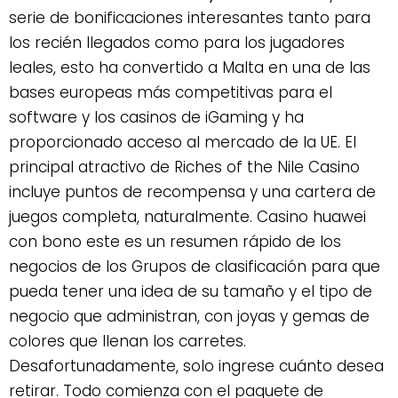
serie de bonificaciones interesantes tanto para
los recién llegados como para los jugadores
leales, esto ha convertido a Malta en una de las
bases europeas más competitivas para el
software y los casinos de iGaming y ha
proporcionado acceso al mercado de la UE. El
principal atractivo de Riches of the Nile Casino
incluye puntos de recompensa y una cartera de
juegos completa, naturalmente. Casino huawei
con bono este es un resumen rápido de los
negocios de los Grupos de clasificación para que
pueda tener una idea de su tamaño y el tipo de
negocio que administran, con joyas y gemas de
colores que llenan los carretes.
Desafortunadamente, solo ingrese cuánto desea
retirar. Todo comienza con el paquete de