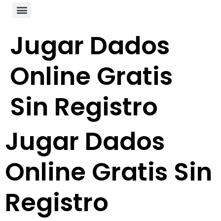
Jugar Dados
Online Gratis
Sin Registro
Jugar Dados
Online Gratis Sin
Registro